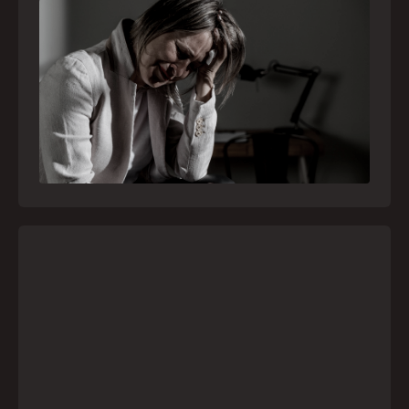
Crise psiquiátrica é urgência médica: saiba
como o SAMU atua nesses casos
Surtos, tentativas de suicídio e episódios de
agitação intensa são considerados urgências
médicas e devem receber atendimento
especializado pelo telefone 192
21
julho
,
2026