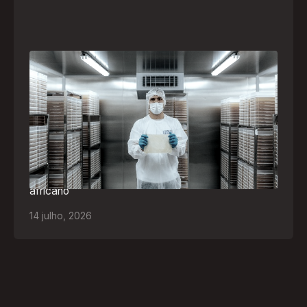
A paranaense Vuelo Pharma é uma das 13
empresas brasileiras selecionadas para
representar o Brasil na maior feira de
negócios de Angola
Empresa participará da FILDA 2026, em Luanda,
levando tecnologias brasileiras para tratamento de
feridas, ostomia e proteção cutânea ao mercado
africano
14
julho
,
2026