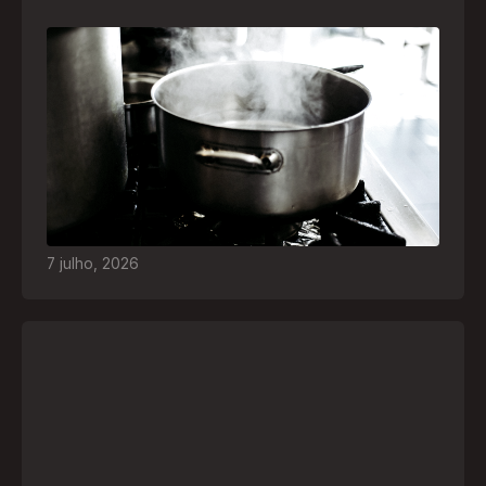
Frio leva brasileiros a improvisar para se
aquecer e aumenta risco de queimaduras
dentro de casa
O inverno chegou e, com ele, práticas perigosas
para espantar o frio voltam a ser comuns. Saiba
quais são os riscos e como agir em caso de
acidentes
7
julho
,
2026