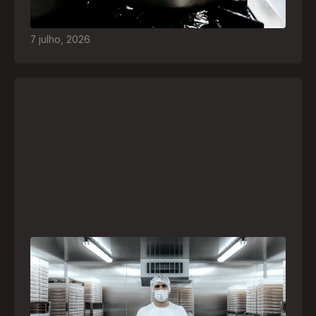
acidentes
7
julho
,
2026
A paranaense Vuelo Pharma é uma das 13
empresas brasileiras selecionadas para
representar o Brasil na maior feira de
negócios de Angola