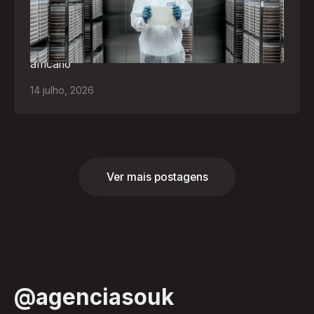
Empresa participará da FILDA 2026, em Luanda,
levando tecnologias brasileiras para tratamento de
feridas, ostomia e proteção cutânea ao mercado
africano
14
julho
,
2026
Ver mais postagens
@agenciasouk