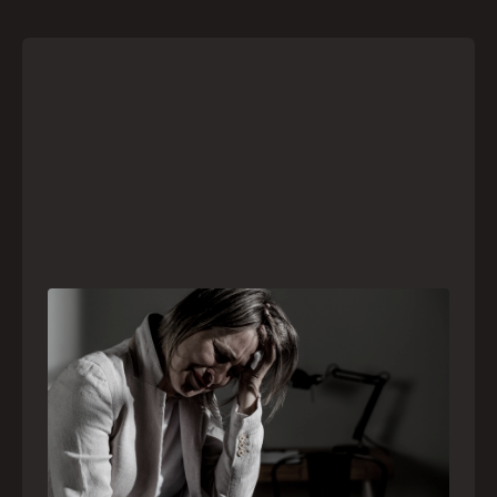
Crise psiquiátrica é urgência médica: saiba
como o SAMU atua nesses casos
Surtos, tentativas de suicídio e episódios de
agitação intensa são considerados urgências
médicas e devem receber atendimento
especializado pelo telefone 192