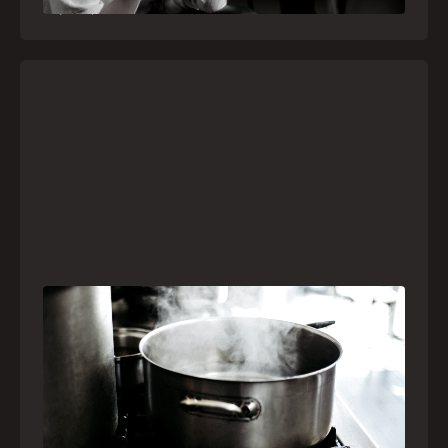
21
julho
,
2026
Frio leva brasileiros a improvisar para se
aquecer e aumenta risco de queimaduras
dentro de casa
O inverno chegou e, com ele, práticas perigosas
para espantar o frio voltam a ser comuns. Saiba
quais são os riscos e como agir em caso de