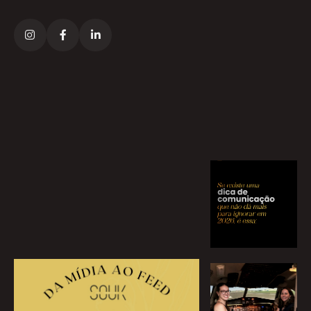


