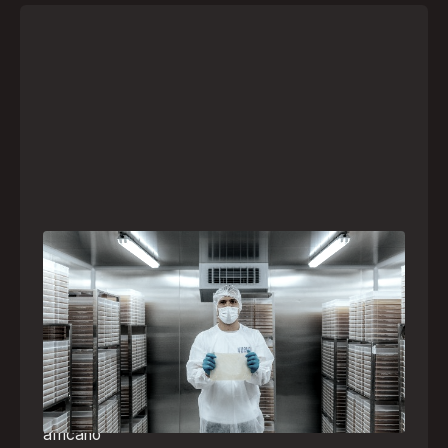
A paranaense Vuelo Pharma é uma das 13
empresas brasileiras selecionadas para
representar o Brasil na maior feira de
negócios de Angola
Empresa participará da FILDA 2026, em Luanda,
levando tecnologias brasileiras para tratamento de
feridas, ostomia e proteção cutânea ao mercado
africano