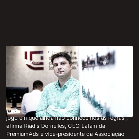
Enquanto o mundo discute os limites éticos e
políticos da inteligência artificial, cresce a
percepção de que o desafio não é apenas
tecnológico, mas civilizacional. “A
regulamentação da IA não é uma formalidade
burocrática. É o esforço de dar contorno a um
jogo em que ainda não conhecemos as regras”,
afirma Riadis Dornelles, CEO Latam da
PremiumAds e vice-presidente da Associação