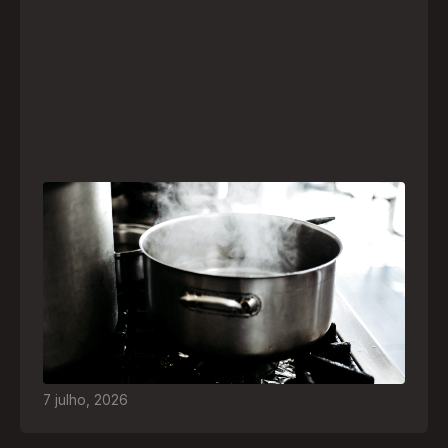
Frio leva brasileiros a improvisar para se
aquecer e aumenta risco de queimaduras
dentro de casa
O inverno chegou e, com ele, práticas perigosas
para espantar o frio voltam a ser comuns. Saiba
quais são os riscos e como agir em caso de
acidentes
7
julho
,
2026