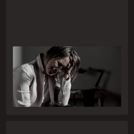
Crise psiquiátrica é urgência médica: saiba
como o SAMU atua nesses casos
Surtos, tentativas de suicídio e episódios de
agitação intensa são considerados urgências
médicas e devem receber atendimento
especializado pelo telefone 192
21
julho
,
2026