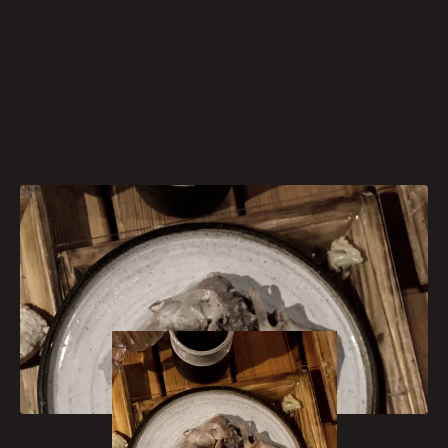
[caption id="attachment_1081"
align="aligncenter" width="225"]