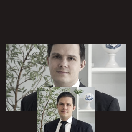
[caption id="attachment_532"
align="aligncenter" width="200"]