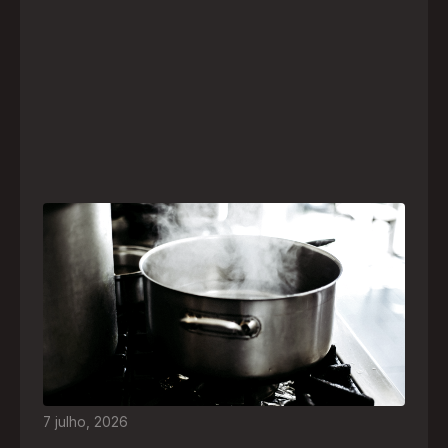
Frio leva brasileiros a improvisar para se
aquecer e aumenta risco de queimaduras
dentro de casa
O inverno chegou e, com ele, práticas perigosas
para espantar o frio voltam a ser comuns. Saiba
quais são os riscos e como agir em caso de
acidentes
7
julho
,
2026