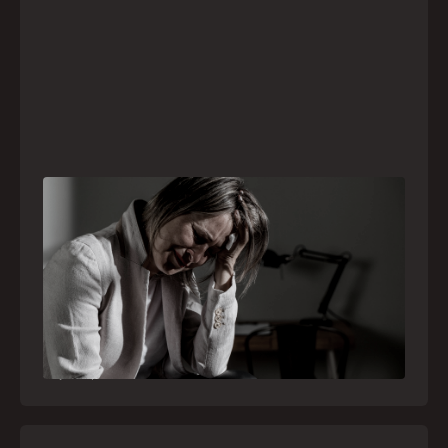
Crise psiquiátrica é urgência médica: saiba
como o SAMU atua nesses casos
Surtos, tentativas de suicídio e episódios de
agitação intensa são considerados urgências
médicas e devem receber atendimento
especializado pelo telefone 192
21
julho
,
2026