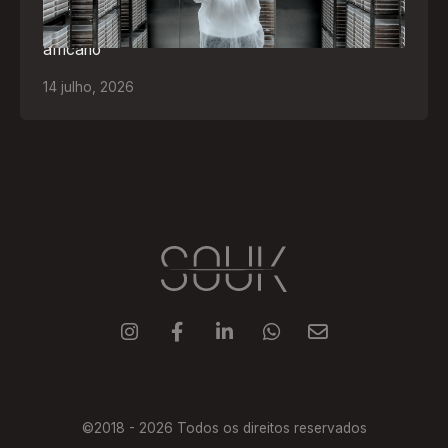
levando tecnologias brasileiras para tratamento de
feridas, ostomia e proteção cutânea ao mercado
africano
14
julho
,
2026





©2018 -
2026
Todos os direitos reservados