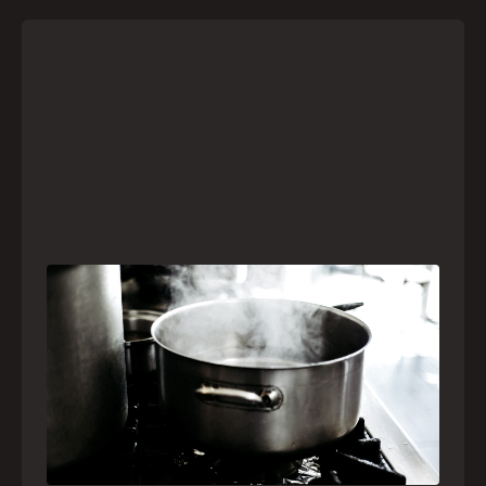
Frio leva brasileiros a improvisar para se
aquecer e aumenta risco de queimaduras
dentro de casa
O inverno chegou e, com ele, práticas perigosas
para espantar o frio voltam a ser comuns. Saiba
quais são os riscos e como agir em caso de
acidentes