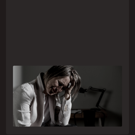
Crise psiquiátrica é urgência médica: saiba
como o SAMU atua nesses casos
Surtos, tentativas de suicídio e episódios de
agitação intensa são considerados urgências
médicas e devem receber atendimento
especializado pelo telefone 192
21
julho
,
2026