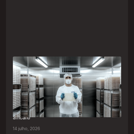
A paranaense Vuelo Pharma é uma das 13
empresas brasileiras selecionadas para
representar o Brasil na maior feira de
negócios de Angola
Empresa participará da FILDA 2026, em Luanda,
levando tecnologias brasileiras para tratamento de
feridas, ostomia e proteção cutânea ao mercado
africano
14
julho
,
2026