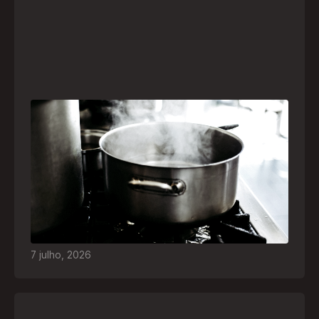
Frio leva brasileiros a improvisar para se
aquecer e aumenta risco de queimaduras
dentro de casa
O inverno chegou e, com ele, práticas perigosas
para espantar o frio voltam a ser comuns. Saiba
quais são os riscos e como agir em caso de
acidentes
7
julho
,
2026