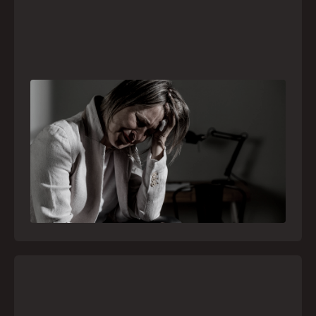
Crise psiquiátrica é urgência médica: saiba
como o SAMU atua nesses casos
Surtos, tentativas de suicídio e episódios de
agitação intensa são considerados urgências
médicas e devem receber atendimento
especializado pelo telefone 192
21
julho
,
2026