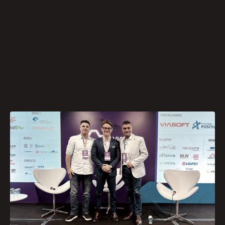
Na última sexta-feira (23), o COO da Premium
Ads, Riadis Dornelles, palestrou durante o evento
Viasoft Connect sobre
“Os próximos dez anos
da comunicação, imprensa e novas mídias
”.
A reunião de grandes nomes contou também
com a participação do CEO da Tailor Media,