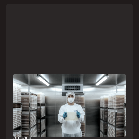
A paranaense Vuelo Pharma é uma das 13
empresas brasileiras selecionadas para
representar o Brasil na maior feira de
negócios de Angola
Empresa participará da FILDA 2026, em Luanda,
levando tecnologias brasileiras para tratamento de
feridas, ostomia e proteção cutânea ao mercado
africano