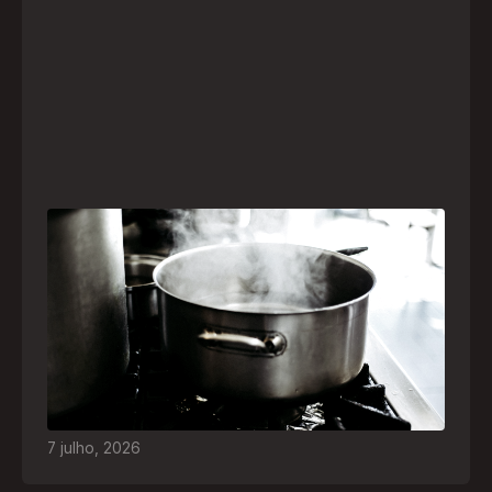
Frio leva brasileiros a improvisar para se
aquecer e aumenta risco de queimaduras
dentro de casa
O inverno chegou e, com ele, práticas perigosas
para espantar o frio voltam a ser comuns. Saiba
quais são os riscos e como agir em caso de
acidentes
7
julho
,
2026