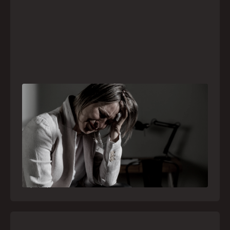
Crise psiquiátrica é urgência médica: saiba
como o SAMU atua nesses casos
Surtos, tentativas de suicídio e episódios de
agitação intensa são considerados urgências
médicas e devem receber atendimento
especializado pelo telefone 192
21
julho
,
2026