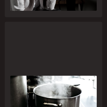
especializado pelo telefone 192
21
julho
,
2026
Frio leva brasileiros a improvisar para se
aquecer e aumenta risco de queimaduras
dentro de casa
O inverno chegou e, com ele, práticas perigosas