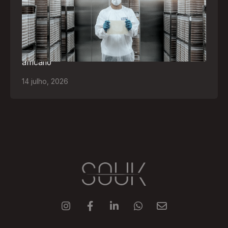
negócios de Angola
Empresa participará da FILDA 2026, em Luanda,
levando tecnologias brasileiras para tratamento de
feridas, ostomia e proteção cutânea ao mercado
africano
14
julho
,
2026




