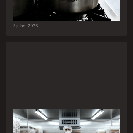
para espantar o frio voltam a ser comuns. Saiba
quais são os riscos e como agir em caso de
acidentes
7
julho
,
2026
A paranaense Vuelo Pharma é uma das 13
empresas brasileiras selecionadas para
representar o Brasil na maior feira de