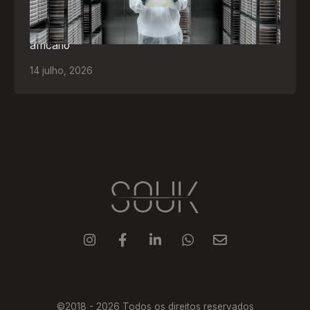
levando tecnologias brasileiras para tratamento de
feridas, ostomia e proteção cutânea ao mercado
africano
14
julho
,
2026





©2018 -
2026
Todos os direitos reservados