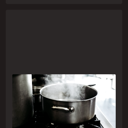
Frio leva brasileiros a improvisar para se
aquecer e aumenta risco de queimaduras
dentro de casa
O inverno chegou e, com ele, práticas perigosas
para espantar o frio voltam a ser comuns. Saiba
quais são os riscos e como agir em caso de
acidentes