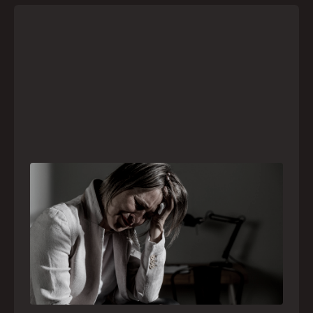
Crise psiquiátrica é urgência médica: saiba
como o SAMU atua nesses casos
Surtos, tentativas de suicídio e episódios de
agitação intensa são considerados urgências
médicas e devem receber atendimento
especializado pelo telefone 192
21
julho
,
2026