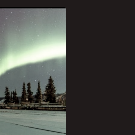
da natureza. Embora os
ncias históricas sugerem
oram os primeiros a
as observações, atribuindo
longa relação da
 “Civilizações ao redor
 Rússia, têm
oreais, pinturas rupestres
mo sapiens que habitou a