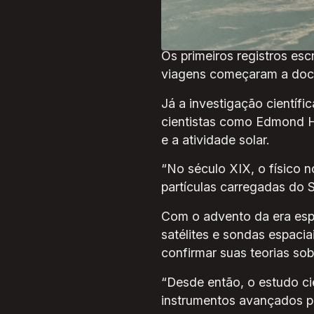
Europa durante o período 
explica ele.
Os primeiros registros es
viagens começaram a docu
Já a investigação científ
cientistas como Edmond Ha
e a atividade solar.
“No século XIX, o físico 
partículas carregadas do S
Com o advento da era espa
satélites e sondas espacia
confirmar suas teorias sob
“Desde então, o estudo cie
instrumentos avançados p