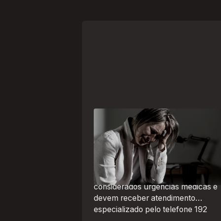
Crise psiquiátrica é urgência
médica: saiba como o SAMU atu
nesses casos
Surtos, tentativas de suicídio e
episódios de agitação intensa são
considerados urgências médicas e
devem receber atendimento
especializado pelo telefone 192