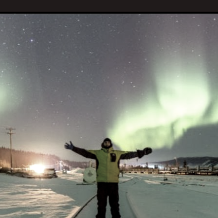
enômenos celestes mais espetaculares e enigmáticos 
oberta inicial permaneçam envoltos em mistério, evidê
ico e civilizações antigas ao redor do Círculo Polar f
s luzes dançantes no céu.
giosas desses povos frequentemente incorporavam ess
auroras boreais. Esta descoberta histórica sublinha a 
rios do cosmos.
o Brotto, conhecido como O Caçador da Aurora Boreal
nórdicos na Escandinávia até os povos siberianos na
o esses eventos ao longo de séculos”.
to existem representações pré-históricas de auroras b
genes, “o "homem de cro-magnon" foi um grupo de ho