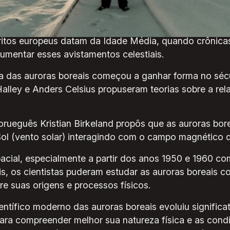
paleolítico superior, que vai de aproximadamente 40.00
critos europeus datam da Idade Média, quando crônicas
mentar esses avistamentos celestiais.
ica das auroras boreais começou a ganhar forma no séc
lley e Anders Celsius propuseram teorias sobre a rela
norueguês Kristian Birkeland propôs que as auroras bo
ol (vento solar) interagindo com o campo magnético da
cial, especialmente a partir dos anos 1950 e 1960 c
is, os cientistas puderam estudar as auroras boreais c
re suas origens e processos físicos.
ntífico moderno das auroras boreais evoluiu significat
ara compreender melhor sua natureza física e as cond