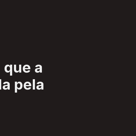
z que a
da pela