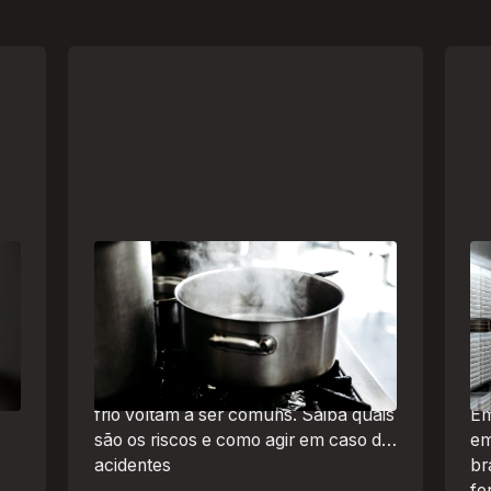
Frio leva brasileiros a improvisar
A 
a
para se aquecer e aumenta risco
um
de queimaduras dentro de casa
se
Br
O inverno chegou e, com ele,
de
práticas perigosas para espantar o
frio voltam a ser comuns. Saiba quais
Em
são os riscos e como agir em caso de
em
acidentes
br
fe