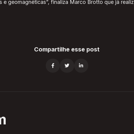
s e geomagnéticas”, finaliza Marco Brotto que já real
Compartilhe esse post



m