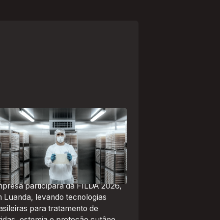
paranaense Vuelo Pharma é
a das 13 empresas brasileiras
lecionadas para representar o
asil na maior feira de negócios
 Angola
presa participará da FILDA 2026,
 Luanda, levando tecnologias
asileiras para tratamento de
ridas, ostomia e proteção cutânea