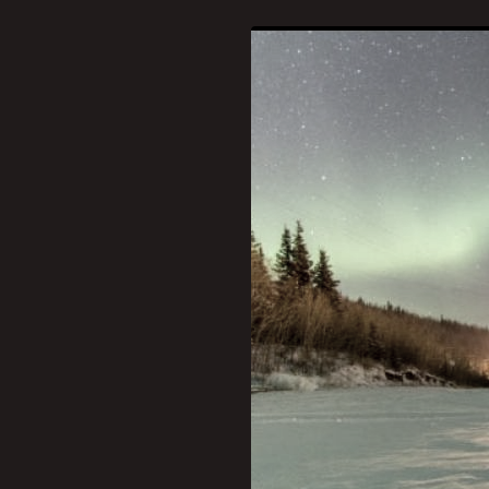
A aurora boreal, um dos f
detalhes precisos da desc
que povos indígenas do Árt
testemunhar as misteriosa
Mitologias e crenças reli
significados profundos às 
humanidade com os misté
Segundo o brasileiro Marc
do mundo, desde os povos 
documentado e interpretad
Desde 30.000 antes de Cris
de cro-magnon e de aborí