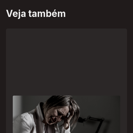
Veja também
Crise psiquiátrica é urgência médica: saiba
como o SAMU atua nesses casos
Surtos, tentativas de suicídio e episódios de
agitação intensa são considerados urgências