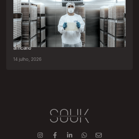
empresas brasileiras selecionadas para
representar o Brasil na maior feira de
negócios de Angola
Empresa participará da FILDA 2026, em Luanda,
levando tecnologias brasileiras para tratamento de
feridas, ostomia e proteção cutânea ao mercado
africano
14
julho
,
2026




