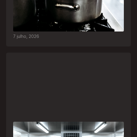
O inverno chegou e, com ele, práticas perigosas
para espantar o frio voltam a ser comuns. Saiba
quais são os riscos e como agir em caso de
acidentes
7
julho
,
2026
A paranaense Vuelo Pharma é uma das 13