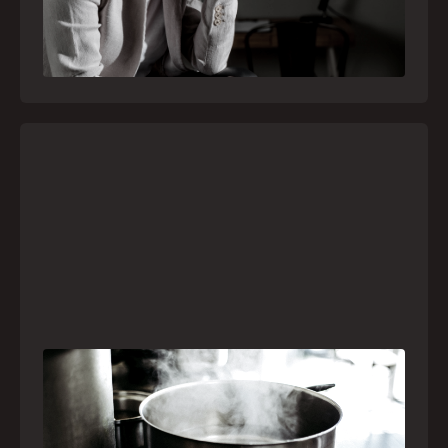
médicas e devem receber atendimento
especializado pelo telefone 192
21
julho
,
2026
Frio leva brasileiros a improvisar para se
aquecer e aumenta risco de queimaduras
dentro de casa