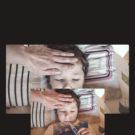
[caption id="attachment_455"
align="aligncenter" width="300"]