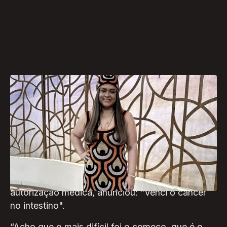
No último dia do mês de novembro, a cantora
Preta Gil respondeu caixinhas de perguntas feitas
por seguidores nas redes sociais, a respeito do
uso da bolsa de ileostomia, que auxiliou no
funcionamento do seu sistema gastrointestinal.
No último domingo (17) a artista, com a
autorização médica, anunciou: "Venci o câncer
no intestino".
“Acho que o mais difícil foi o começo, que é o