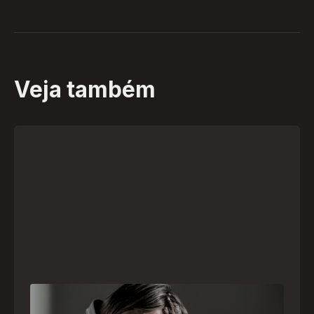
Veja também
Crise psiquiátrica é urgência médica: saiba