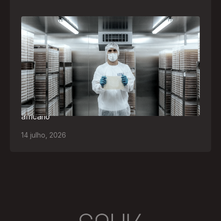
A paranaense Vuelo Pharma é uma das 13
empresas brasileiras selecionadas para
representar o Brasil na maior feira de
negócios de Angola
Empresa participará da FILDA 2026, em Luanda,
levando tecnologias brasileiras para tratamento de
feridas, ostomia e proteção cutânea ao mercado
africano
14
julho
,
2026