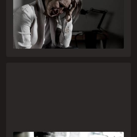
como o SAMU atua nesses casos
Surtos, tentativas de suicídio e episódios de
agitação intensa são considerados urgências
médicas e devem receber atendimento
especializado pelo telefone 192
21
julho
,
2026