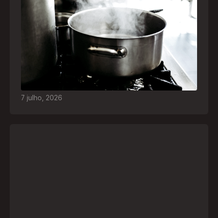
Frio leva brasileiros a improvisar para se
aquecer e aumenta risco de queimaduras
dentro de casa
O inverno chegou e, com ele, práticas perigosas
para espantar o frio voltam a ser comuns. Saiba
quais são os riscos e como agir em caso de
acidentes
7
julho
,
2026