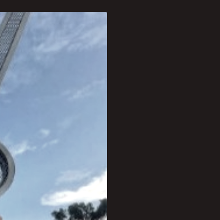
om Mídia, evento
dos Ambientes
em ambientes digitais
tará com a expertise da
e ganhadora de Best Mídia,
heco.
especialista no tema.
s e o conteúdo de
sidente do Grupo ND e
da oficialmente durante o