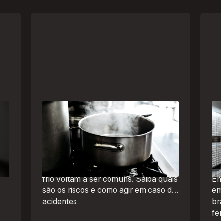
Frio leva brasileiros a improvisar
A 
a
para se aquecer e aumenta risco
um
de queimaduras dentro de casa
se
Br
O inverno chegou e, com ele,
de
práticas perigosas para espantar o
frio voltam a ser comuns. Saiba quais
Em
são os riscos e como agir em caso de
em
acidentes
br
fe