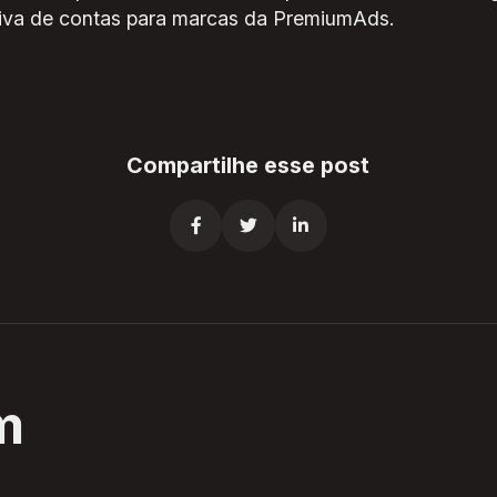
tiva de contas para marcas da PremiumAds.
Compartilhe esse post



m