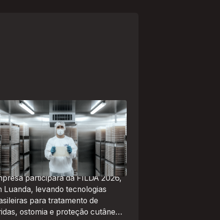
paranaense Vuelo Pharma é
a das 13 empresas brasileiras
lecionadas para representar o
asil na maior feira de negócios
 Angola
presa participará da FILDA 2026,
 Luanda, levando tecnologias
asileiras para tratamento de
ridas, ostomia e proteção cutânea