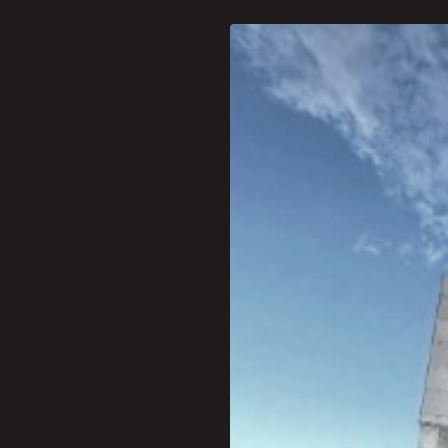
No próximo dia 7 de novem
promovido pela PremiumAd
Qualificados".
Nesta edição do evento, os
qualificados para potencia
gerente sênior do Grupo O 
Carol Popp, da Popp Medi
O bate-papo será moderad
“Será uma conversa escla
qualidade são fundamentai
O evento também contará c
também da Associação Naci