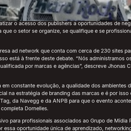
idade sem fins lucrativos que tem como propósito apr
todo o território nacional.
tizar o acesso dos publishers a oportunidades de neg
que o setor se organize, se qualifique e se profission
sa ad network que conta com cerca de 230 sites parc
 isso está à frente deste debate. “Nós administramos os
ualificada por marcas e agências”, descreve Jhonas 
stá em constante evolução, a qualidade dos ambientes d
al na estratégia de branding das marcas e é por isso
Tag, da Navegg e da ANPB para que o evento aconte
 completa Dornelles.
ivo para profissionais associados ao Grupo de Mídia
r essa oportunidade única de aprendizado, networking