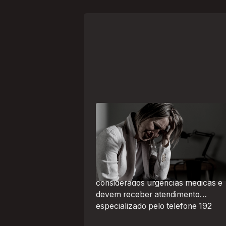
Crise psiquiátrica é urgência
médica: saiba como o SAMU atu
nesses casos
Surtos, tentativas de suicídio e
episódios de agitação intensa são
considerados urgências médicas e
devem receber atendimento
especializado pelo telefone 192