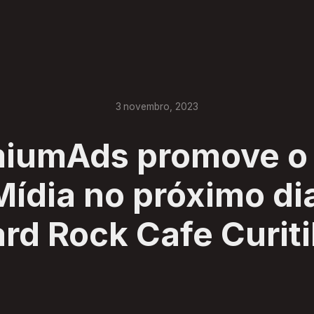
3
novembro
,
2023
iumAds promove o
ídia no próximo dia
rd Rock Cafe Curit