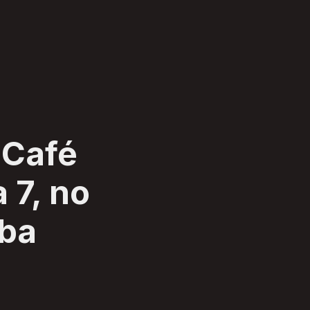
 Café
 7, no
iba