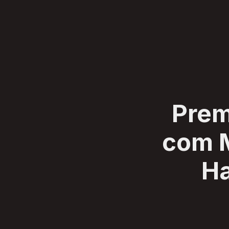
SERVIÇOS
CLIENTES
SOBRE
BLOG
CONTATO
Prem
com M
Ha