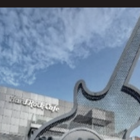
bro, o Hard Rock Cafe Curitiba será palco do Café c
s, com o tema “Branding no Digital - A Importância 
 palestrantes vão abordar a relevância de se investir 
lizar campanhas de branding. Para isso, o público con
Boticário, Sheila Ribas; com a especialista em mídia 
a Hub; e com a gerente comercial da NZN, Karen Pac
o pelo COO da PremiumAds, Riadis Dornelles, também 
recedora sobre como o jornalismo, os dados confiávei
s na construção de marcas sólidas”, comenta ele.
om a participação especial de Marcello Petrelli, pre
onal dos Publishers do Brasil (ANPB) que será lança