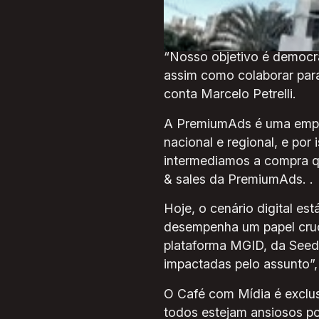
evento. A ANPB é uma ent
produtores de conteúdo de 
“Nosso objetivo é democra
assim como colaborar para 
conta Marcelo Petrelli.
A PremiumAds é uma empre
nacional e regional, e por
intermediamos a compra q
& sales da PremiumAds. .
Hoje, o cenário digital e
desempenha um papel cruci
plataforma MGID, da Seed
impactadas pelo assunto”,
O Café com Mídia é exclus
todos estejam ansiosos po