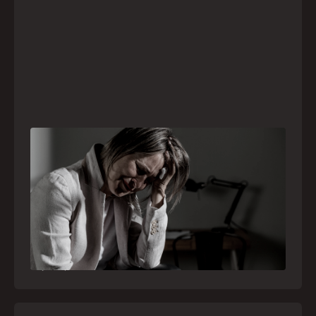
Crise psiquiátrica é urgência médica: saiba
como o SAMU atua nesses casos
Surtos, tentativas de suicídio e episódios de
agitação intensa são considerados urgências
médicas e devem receber atendimento
especializado pelo telefone 192
21
julho
,
2026