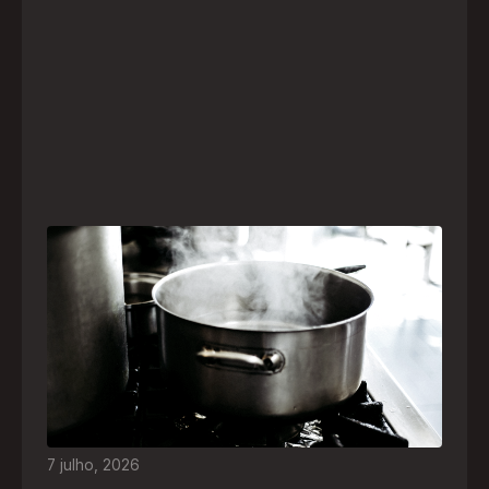
Frio leva brasileiros a improvisar para se
aquecer e aumenta risco de queimaduras
dentro de casa
O inverno chegou e, com ele, práticas perigosas
para espantar o frio voltam a ser comuns. Saiba
quais são os riscos e como agir em caso de
acidentes
7
julho
,
2026