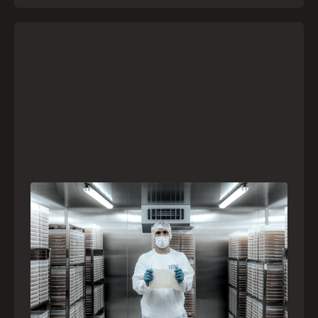
A paranaense Vuelo Pharma é uma das 13
empresas brasileiras selecionadas para
representar o Brasil na maior feira de
negócios de Angola
Empresa participará da FILDA 2026, em Luanda,
levando tecnologias brasileiras para tratamento de
feridas, ostomia e proteção cutânea ao mercado