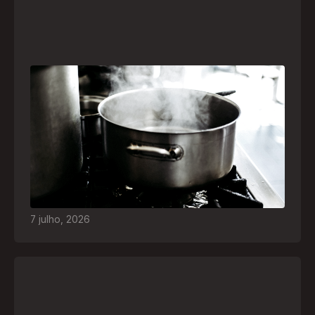
Frio leva brasileiros a improvisar para se
aquecer e aumenta risco de queimaduras
dentro de casa
O inverno chegou e, com ele, práticas perigosas
para espantar o frio voltam a ser comuns. Saiba
quais são os riscos e como agir em caso de
acidentes
7
julho
,
2026