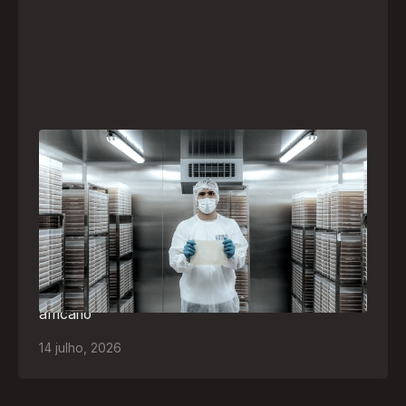
A paranaense Vuelo Pharma é uma das 13
empresas brasileiras selecionadas para
representar o Brasil na maior feira de
negócios de Angola
Empresa participará da FILDA 2026, em Luanda,
levando tecnologias brasileiras para tratamento de
feridas, ostomia e proteção cutânea ao mercado
africano
14
julho
,
2026