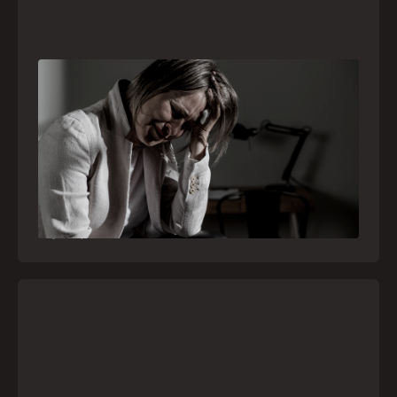
Crise psiquiátrica é urgência médica: saiba
como o SAMU atua nesses casos
Surtos, tentativas de suicídio e episódios de
agitação intensa são considerados urgências
médicas e devem receber atendimento
especializado pelo telefone 192
21
julho
,
2026