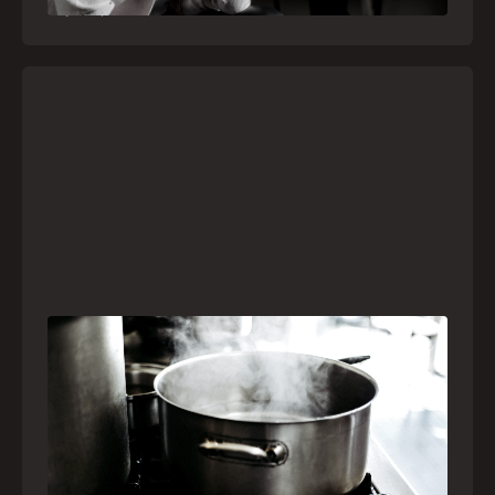
21
julho
,
2026
Frio leva brasileiros a improvisar para se
aquecer e aumenta risco de queimaduras
dentro de casa
O inverno chegou e, com ele, práticas perigosas
para espantar o frio voltam a ser comuns. Saiba
quais são os riscos e como agir em caso de