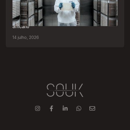
Empresa participará da FILDA 2026, em Luanda,
levando tecnologias brasileiras para tratamento de
feridas, ostomia e proteção cutânea ao mercado
africano
14
julho
,
2026




