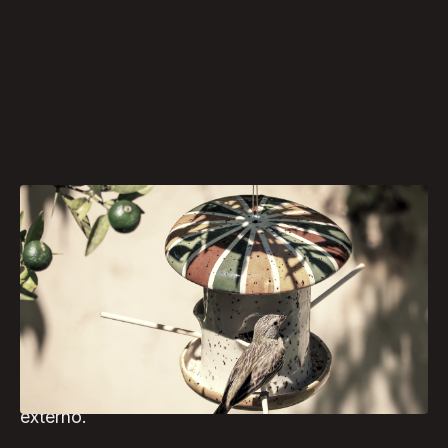
Unindo prática cerâmica e funcionalidade, o
ateliê AlmaMia Cerâmica, em Curitiba, realiza no
dia 11 de abril a oficina “Comedouro para
Canários”. A proposta é uma imersão no fazer
manual, com foco na criação de uma peça
pensada para o convívio com aves urbanas e uso
externo.