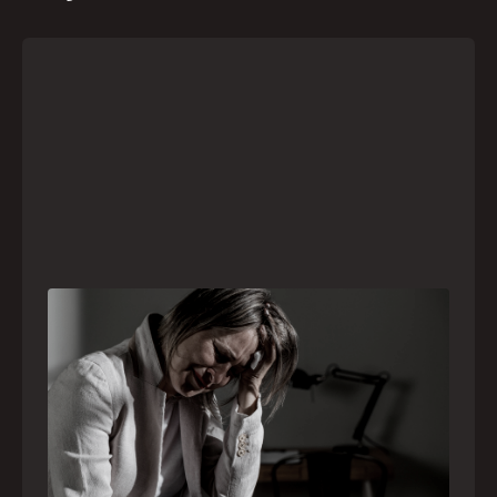
Crise psiquiátrica é urgência médica: saiba
como o SAMU atua nesses casos
Surtos, tentativas de suicídio e episódios de
agitação intensa são considerados urgências
médicas e devem receber atendimento
especializado pelo telefone 192