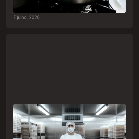
acidentes
7
julho
,
2026
A paranaense Vuelo Pharma é uma das 13
empresas brasileiras selecionadas para
representar o Brasil na maior feira de
negócios de Angola