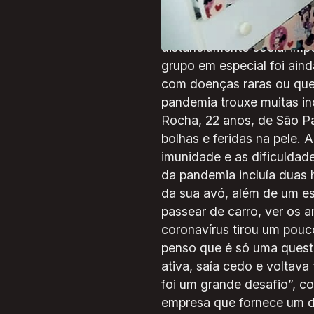
A sensação de superação e
distanciamento social imp
grupo em especial foi ain
com doenças raras ou que
pandemia trouxe muitas i
Rocha, 22 anos, de São Pa
bolhas e feridas na pele.
imunidade e as dificuldad
da pandemia incluía duas 
da sua avó, além de um es
passear de carro, ver os a
coronavírus tirou um pou
penso que é só uma questã
ativa, saía cedo e voltava
foi um grande desafio”, c
empresa que fornece um do