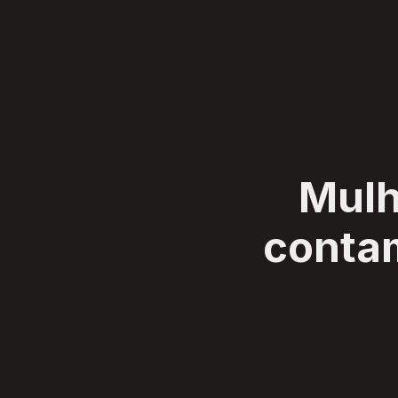
SERVIÇOS
CLIENTES
SOBRE
BLOG
CONTATO
Mulh
contam