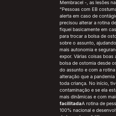
Membracel -, as lesões na
“Pessoas com EB costumam
alerta em caso de contágio
precisou alterar a rotina 
fiquei basicamente em cas
para trocar a bolsa de os
sobre o assunto, ajudand
mais autonomia e seguran
expor. Várias coisas boas
bolsa de ostomia desde os 
do assunto e com a rotina
alteração que a pandemia t
toda criança. No início, 
contaminação e se ela esta
mais dinâmicas e com maio
facilitada
A rotina de pes
100% nacional e desenvolv