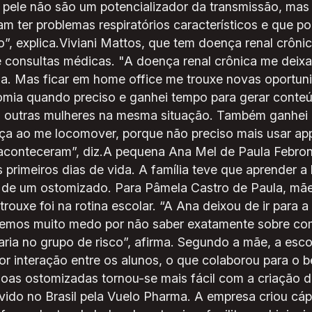
 pele não são um potencializador da transmissão, mas 
 ter problemas respiratórios característicos e que p
”, explica.Viviani Mattos, que tem doença renal crôni
de consultas médicas. "A doença renal crônica me deixa
a. Mas ficar em home office me trouxe novas oportuni
tomia quando preciso e ganhei tempo para gerar conteú
o outras mulheres na mesma situação. Também ganhei 
ça ao me locomover, porque não preciso mais usar app
 aconteceram”, diz.A pequena Ana Mel de Paula Febro
primeiros dias de vida. A família teve que aprender a
 de um ostomizado. Para Pâmela Castro de Paula, mãe 
rouxe foi na rotina escolar. “A Ana deixou de ir para 
tivemos muito medo por não saber exatamente sobre co
ria no grupo de risco”, afirma. Segundo a mãe, a esco
r interação entre os alunos, o que colaborou para o be
soas ostomizadas tornou-se mais fácil com a criação d
ido no Brasil pela Vuelo Pharma. A empresa criou cá