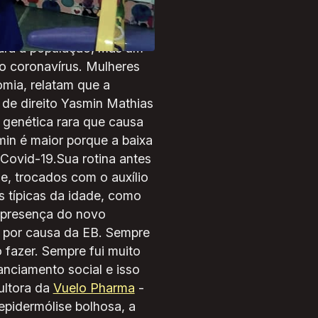
 meses[/caption]O
para a população, mas um
o coronavírus. Mulheres
mia, relatam que a
de direito Yasmin Mathias
 genética rara que causa
in é maior porque a baixa
Covid-19.Sua rotina antes
e, trocados com o auxílio
s típicas da idade, como
A presença do novo
i por causa da EB. Sempre
fazer. Sempre fui muito
anciamento social e isso
ultora da
Vuelo Pharma
-
epidermólise bolhosa, a