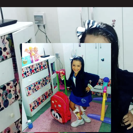
696" align="aligncenter" width="300"]