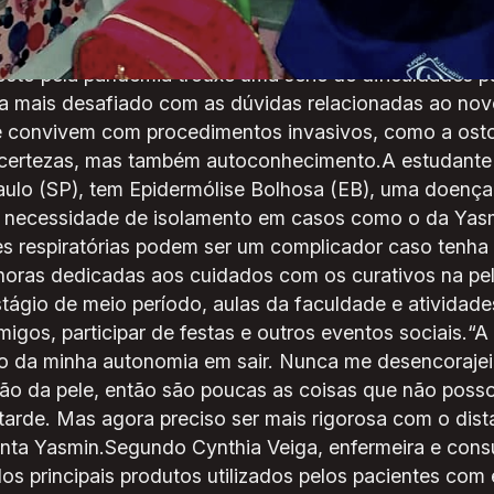
stá entre os sentimentos mais presentes nos últimos
osto pela pandemia trouxe uma série de dificuldades 
da mais desafiado com as dúvidas relacionadas ao nov
 convivem com procedimentos invasivos, como a osto
ncertezas, mas também autoconhecimento.A estudante 
ulo (SP), tem Epidermólise Bolhosa (EB), uma doença
 A necessidade de isolamento em casos como o da Yasm
es respiratórias podem ser um complicador caso tenha 
horas dedicadas aos cuidados com os curativos na pel
tágio de meio período, aulas da faculdade e atividade
migos, participar de festas e outros eventos sociais.“
co da minha autonomia em sair. Nunca me desencoraje
o da pele, então são poucas as coisas que não posso 
 tarde. Mas agora preciso ser mais rigorosa com o dist
onta Yasmin.Segundo Cynthia Veiga, enfermeira e cons
s principais produtos utilizados pelos pacientes com 