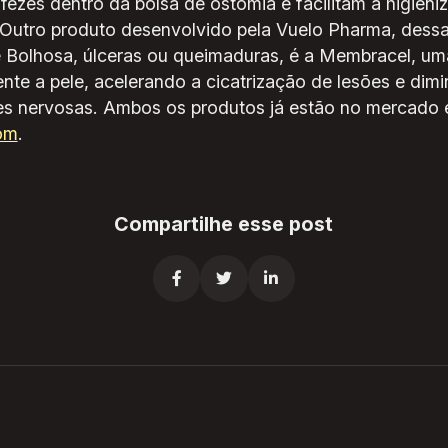
 fezes dentro da bolsa de ostomia e facilitam a higieni
Outro produto desenvolvido pela Vuelo Pharma, dessa
 Bolhosa, úlceras ou queimaduras, é a Membracel, u
nte a pele, acelerando a cicatrização de lesões e dim
es nervosas. Ambos os produtos já estão no mercado 
om
.
Compartilhe esse post


