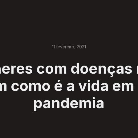
11
fevereiro
,
2021
eres com doenças 
 como é a vida em
pandemia