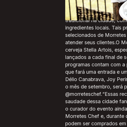
gastronomia, conhecer ing
cozinhar como um Chef.O 
tradicional na cidade, co
ingredientes locais. Tais 
selecionados de Morretes 
atender seus clientes.O M
cerveja Stella Artois, es
lançados a cada final de 
programas contam com a p
que fará uma entrada e um
Délio Canabrava, Joy Peri
o mês de setembro, será p
@morreteschef.“Essas rec
saudade dessa cidade fant
o curador do evento ainda
Morretes Chef e, durante 
podem ser comprados em fo