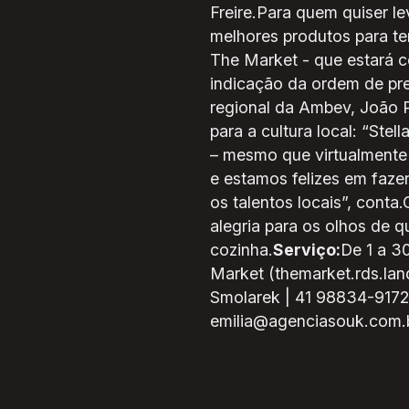
Freire.Para quem quiser l
melhores produtos para te
The Market - que estará c
indicação da ordem de pre
regional da Ambev, João P
para a cultura local: “Ste
– mesmo que virtualmente
e estamos felizes em faze
os talentos locais”, cont
alegria para os olhos de 
cozinha.
Serviço:
De 1 a 3
Market (themarket.rds.lan
Smolarek | 41 98834-9172 
emilia@agenciasouk.com.