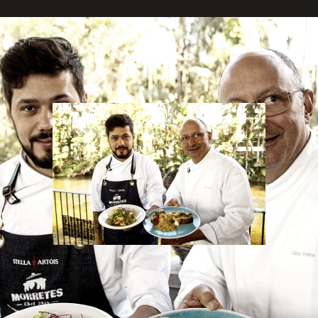
415" align="aligncenter" width="300"]
 Chef 2020 leva receitas em boas conversas gravadas
ticiparam das edições anteriores.[/caption]Entre os d
 clique” de quem quiser abrir as portas da sua casa p