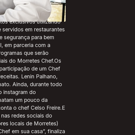
tes e, quem sabe,
 2019, tornou-se
os exclusivos utilizando
 e servidos em restaurantes
 e segurança para bem
l, em parceria com a
 programas que serão
iais do Morretes Chef.Os
participação de um Chef
eceitas. Lenin Palhano,
ato. Ainda, durante todo
no instagram do
 matam um pouco da
nta o chef Celso Freire.E
 nas redes sociais do
res locais de Morretes)
hef em sua casa”, finaliza