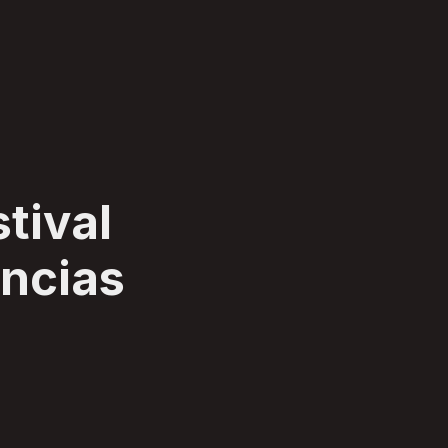
tival
ências