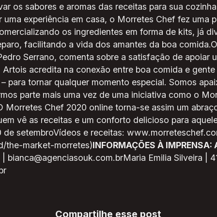
evar os sabores e aromas das receitas para sua cozinh
r uma experiência em casa, o Morretes Chef fez uma p
omercializando os ingredientes em forma de kits, já d
paro, facilitando a vida dos amantes da boa comida.O
edro Serrano, comenta sobre a satisfação de apoiar 
lla Artois acredita na conexão entre boa comida e gent
 – para tornar qualquer momento especial. Somos apa
rmos parte mais uma vez de uma iniciativa como o Mor
a.O Morretes Chef 2020 online torna-se assim um abraç
quem vê as receitas e um conforto delicioso para aque
0 de setembroVídeos e receitas: www.morreteschef.co
d/the-market-morretes)
INFORMAÇÕES À IMPRENSA:
| bianca@agenciasouk.com.brMaria Emilia Silveira | 4
br
Compartilhe esse post