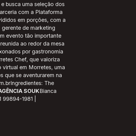
a e busca uma seleção dos
arceria com a Plataforma
ivididos em porções, com a
 gerente de marketing
um evento tão importante
e reunida ao redor da mesa
ixonados por gastronomia
retes Chef, que valoriza
o virtual em Morretes, uma
les que se aventurarem na
m.brIngredientes: The
 AGÊNCIA SOUK
Bianca
1 99894-1981 |