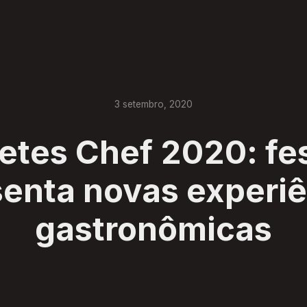
3
setembro
,
2020
etes Chef 2020: fes
enta novas experi
gastronômicas