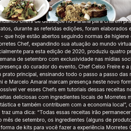
redientes com referências da produção local de Morre
evento presencial, com edições de sucesso em 2018 e
nvidando chefs de destaque no Paraná para criarem prat
pratos, durante as referidas edições, foram elaborados
- que hoje estão abertos seguindo normas de higiene
orretes Chef, expandindo sua atuação ao mundo virtua
pecialmente para esta edição de 2020, produziu quatro
semana de setembro com exclusividade nas mídias soc
resença do curador do evento, Chef Celso Freire e a 
 prato principal, ensinando todo o passo a passo das r
ni e Marcelo Amaral marcam presença neste novo form
ossível ver esses Chefs em tutoriais dessas receitas 
eitas deliciosas com ingredientes locais de Morretes
ástica e também contribuem com a economia local”, co
 traz uma dica: “Todas essas receitas irão permanecer
o mês de setembro, os ingredientes (alguns de produto
rma de kits para você fazer a experiência Morretes C