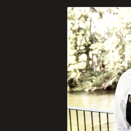
[caption id="attachment_
Novo formato do Morretes
e alguns dos chefs que par
Morretes Chef estará “à um