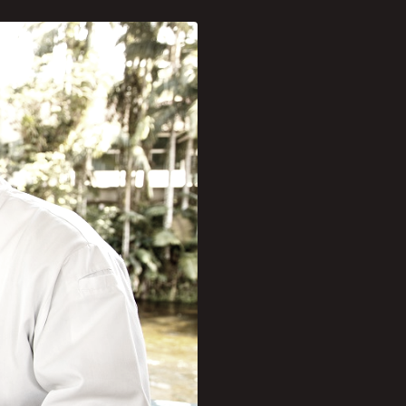
 com o Chef Celso Freire
ias 1° a 30 de setembro, o
ara ter contato com a alta