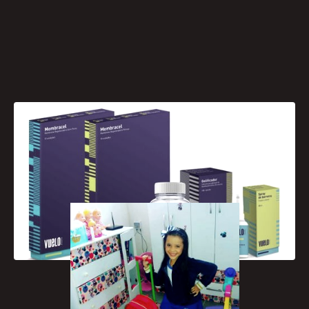
[caption id="attachment_443"
align="aligncenter" width="300"]