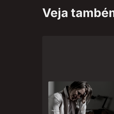
Veja també
Crise psiquiátrica é urgência
médica: saiba como o SAMU atu
nesses casos
Surtos, tentativas de suicídio e