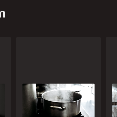
m
Frio leva brasileiros a improvisar
A 
a
para se aquecer e aumenta risco
um
de queimaduras dentro de casa
se
Br
O inverno chegou e, com ele,
de