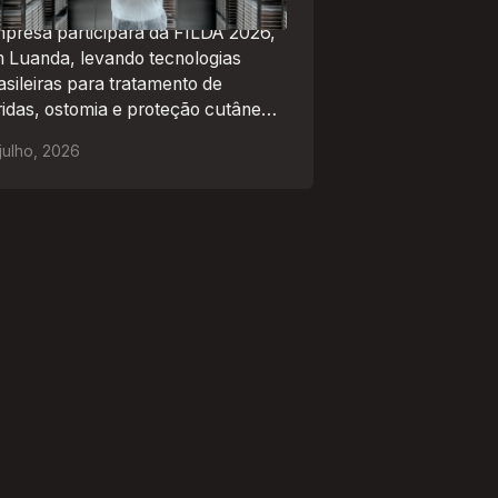
presa participará da FILDA 2026,
 Luanda, levando tecnologias
asileiras para tratamento de
ridas, ostomia e proteção cutânea
 mercado africano
julho
,
2026