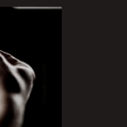
scola Internacional de
o Saúde Integrativa e
 oferecendo uma
 programa: Sistema Floral
e Autocura e Biologia
rão acesso a informações
s campos, incluindo a
da saúde integrativa.
, expressa seu entusiasmo
as de experiência e