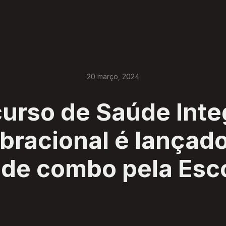
20
março
,
2024
rso de Saúde Inte
ibracional é lançad
 de combo pela Esco