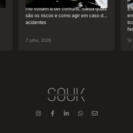
práticas perigosas para espantar o
frio voltam a ser comuns. Saiba quais
Em
são os riscos e como agir em caso de
em
acidentes
br
fe
ao
7
julho
,
2026
14




