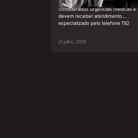
episódios de agitação intensa são
considerados urgências médicas e
devem receber atendimento
especializado pelo telefone 192
21
julho
,
2026