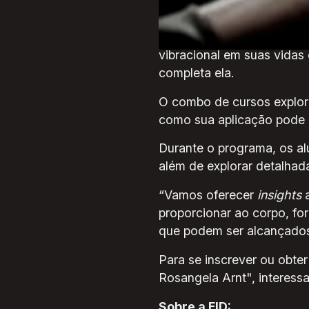
conhecimento em terapias 
“Nossa abordagem integrat
vibracional em suas vidas
completa ela.
O combo de cursos explora
como sua aplicação pode i
Durante o programa, os al
além de explorar detalhad
“Vamos oferecer
insights
proporcionar ao corpo, fo
que podem ser alcançados 
Para se inscrever ou obte
Rosangela Arnt", interessa
Sobre a EID: