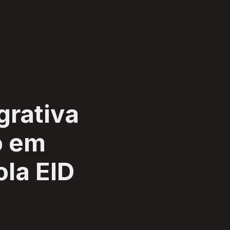
grativa
o em
la EID