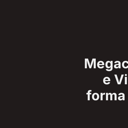
SERVIÇOS
CLIENTES
SOBRE
BLOG
CONTATO
Megacu
e V
forma