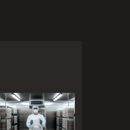
paranaense Vuelo Pharma é
a das 13 empresas brasileiras
lecionadas para representar o
asil na maior feira de negócios
 Angola