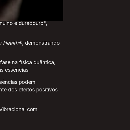
os princípios da saúde
enuíno e duradouro",
 Health®
, demonstrando
ase na física quântica,
as essências.
essências podem
e dos efeitos positivos
 Vibracional com