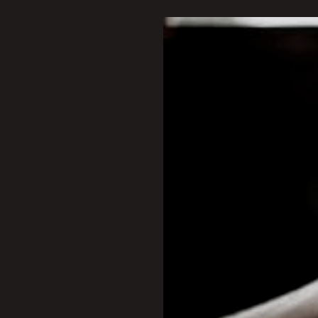
Reconhecendo a crescente
Desenvolvimento (EID) an
Vibracional com a Dra. Ro
A formação reúne quatro c
perspectiva ampla sobre a
Vibracional Integral, Esté
Quântica.
Com aulas online repleta
detalhadas sobre o uso da
estética, proporcionando
Rosangela Arnt, uma das m
em relação à novidade: "E