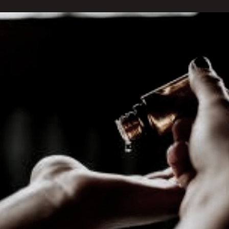
 demanda por uma abordagem integrativa à saúde, a E
unciou, no dia 18 de março, o lançamento do megacurs
sangela Arnt.
ursos da especialista já reconhecidos pelo mercado,
 saúde, cobrindo quatro áreas essenciais em um único
tica na Saúde Integrativa, Despertando a Capacidade d
s de conteúdo pedagógico complementar, os alunos te
s essências vibracionais e sua relação com os diverso
 uma compreensão completa e prática dos fundamentos 
aiores conhecedoras de terapias vibracionais do país
stou animada em oferecer este curso que reúne décad