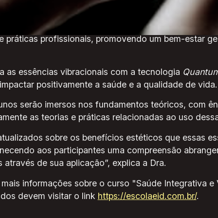
vibracionais”.
iva visa capacitar os alunos a compreender e aplicar 
 e práticas profissionais, promovendo um bem-estar g
 as essências vibracionais com a tecnologia
Quantum
mpactar positivamente a saúde e a qualidade de vida.
unos serão imersos nos fundamentos teóricos, com ênf
amente as teorias e práticas relacionadas ao uso dess
atualizados sobre os benefícios estéticos que essas 
rnecendo aos participantes uma compreensão abrangent
através de sua aplicação”, explica a Dra.
r mais informações sobre o curso "Saúde Integrativa e
dos devem visitar o link
https://escolaeid.com.br/
.