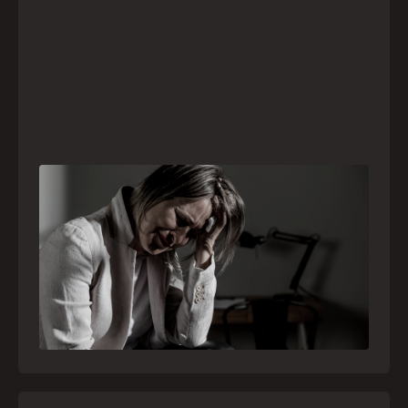
Crise psiquiátrica é urgência médica: saiba
como o SAMU atua nesses casos
Surtos, tentativas de suicídio e episódios de
agitação intensa são considerados urgências
médicas e devem receber atendimento
especializado pelo telefone 192
21
julho
,
2026