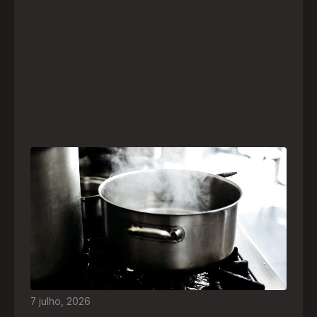
Frio leva brasileiros a improvisar para se
aquecer e aumenta risco de queimaduras
dentro de casa
O inverno chegou e, com ele, práticas perigosas
para espantar o frio voltam a ser comuns. Saiba
quais são os riscos e como agir em caso de
acidentes
7
julho
,
2026