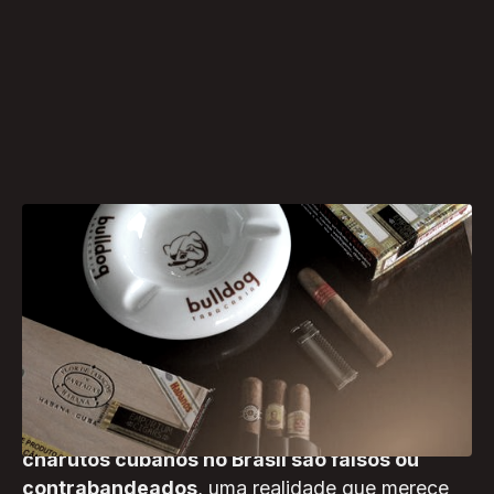
Neste mês de janeiro policiais civis cumpriram 27
mandados de busca e apreensão nos estados do
Rio de Janeiro, São Paulo e Bahia em uma
operação de combate à falsificação de charutos
cubanos. A operação corrobora com a
conhecida estatística de que
mais de 50% dos
charutos cubanos no Brasil são falsos ou
contrabandeados
, uma realidade que merece