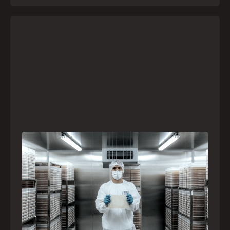
A paranaense Vuelo Pharma é uma das 13
empresas brasileiras selecionadas para
representar o Brasil na maior feira de
negócios de Angola
Empresa participará da FILDA 2026, em Luanda,
levando tecnologias brasileiras para tratamento de
feridas, ostomia e proteção cutânea ao mercado