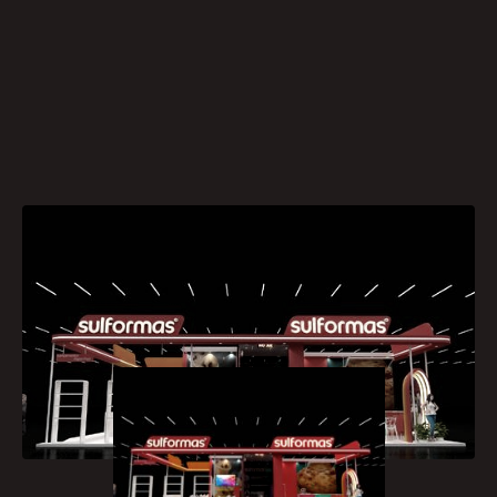
[caption id="attachment_1564"
align="aligncenter" width="300"]