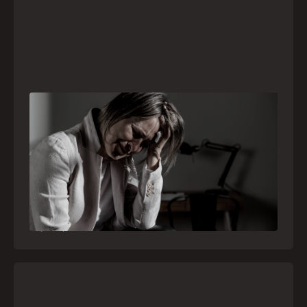
Crise psiquiátrica é urgência médica: saiba
como o SAMU atua nesses casos
Surtos, tentativas de suicídio e episódios de
agitação intensa são considerados urgências
médicas e devem receber atendimento
especializado pelo telefone 192
21
julho
,
2026