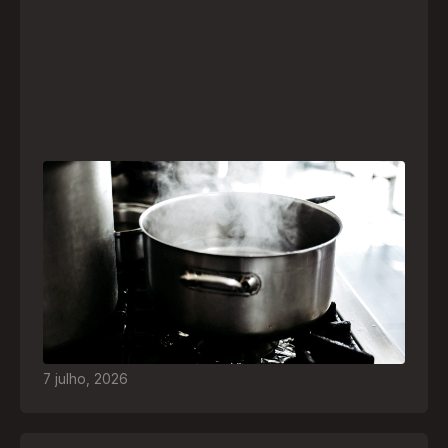
Frio leva brasileiros a improvisar para se
aquecer e aumenta risco de queimaduras
dentro de casa
O inverno chegou e, com ele, práticas perigosas
para espantar o frio voltam a ser comuns. Saiba
quais são os riscos e como agir em caso de
acidentes
7
julho
,
2026