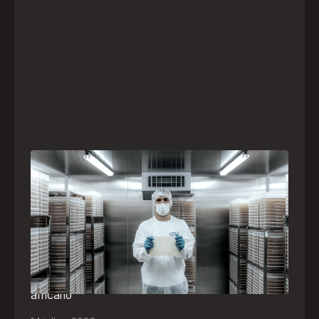
A paranaense Vuelo Pharma é uma das 13
empresas brasileiras selecionadas para
representar o Brasil na maior feira de
negócios de Angola
Empresa participará da FILDA 2026, em Luanda,
levando tecnologias brasileiras para tratamento de
feridas, ostomia e proteção cutânea ao mercado
africano