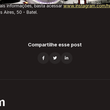
is informações, basta acessar
www.instagram.com/hr
 Aires, 50 - Batel.
Compartilhe esse post



m