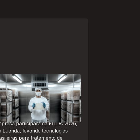
paranaense Vuelo Pharma é
a das 13 empresas brasileiras
lecionadas para representar o
asil na maior feira de negócios
 Angola
presa participará da FILDA 2026,
 Luanda, levando tecnologias
asileiras para tratamento de