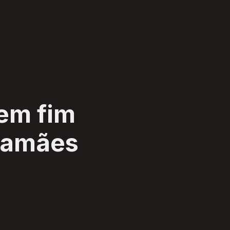
tem fim
mamães