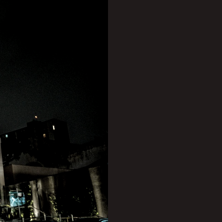
amação especial para este
s estilos de mães.
 , que promete emocionar
 Mais tarde, a partir das
ional, tanto clássicas
 de Anne Glober
cos locais
iba.
ambém acontece o
lco até a arte no paladar.
te (R$ 70) não pagam
ilhados em família”,