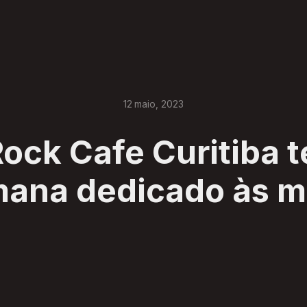
12
maio
,
2023
ock Cafe Curitiba 
mana dedicado às 