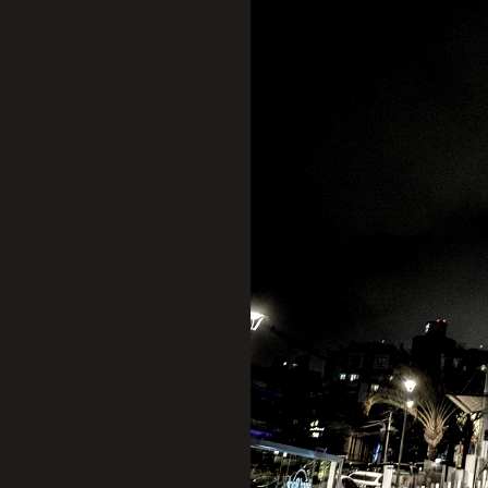
O Dia das Mães está cheg
fim de semana. A comemora
No sábado, dia 13, a parti
todas as mães presentes, r
19h, é a vez das bandas S
quanto atuais.
"No domingo, também num 
interpretando os sucessos
competentíssimos", conta 
Para encerrar com chave d
espetáculo Levity, uma expe
E, nesta sessão, as mães
ingresso.
“Será uma oportunidade ún