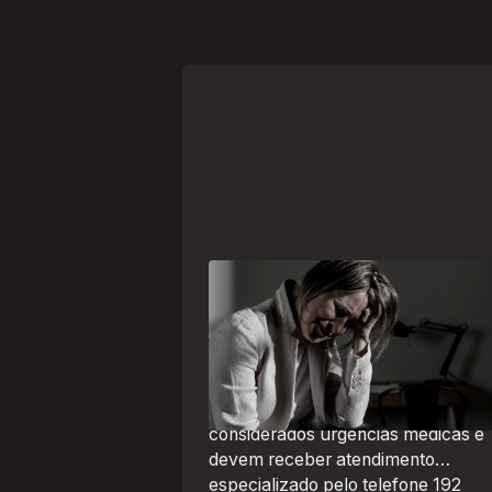
Crise psiquiátrica é urgência
médica: saiba como o SAMU atu
nesses casos
Surtos, tentativas de suicídio e
episódios de agitação intensa são
considerados urgências médicas e
devem receber atendimento
especializado pelo telefone 192