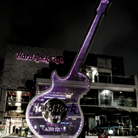
ando e o Hard Rock Cafe Curitiba preparou uma progr
ção inclui atrações artísticas pensadas para todos o
r das 12h, Scoth n Soda faz um tributo a Frank Sinatra
elembrando os maiores sucessos da carreira do cantor.
coopers e 4you brilharem com baladas do rock internac
tributo, nosso presente para as mamães fica a cargo
 da Xuxa, com a banda Os Paquitos, formada por músi
Rafael Magosso, proprietário do Hard Rock Cafe Curit
e ouro esse dia tão especial, na noite de domingo t
riência artística sensorial, que vai desde a arte no pa
 que estiverem na companhia de um espectador pagan
ica para viver e relembrar momentos especiais compart