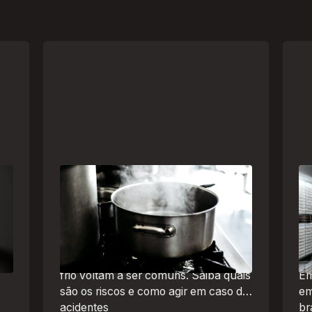
Frio leva brasileiros a improvisar
A 
a
para se aquecer e aumenta risco
um
de queimaduras dentro de casa
se
Br
O inverno chegou e, com ele,
de
práticas perigosas para espantar o
frio voltam a ser comuns. Saiba quais
Em
são os riscos e como agir em caso de
em
acidentes
br