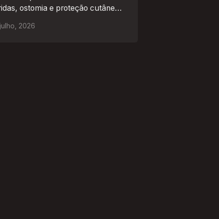
ridas, ostomia e proteção cutânea
 mercado africano
julho
,
2026