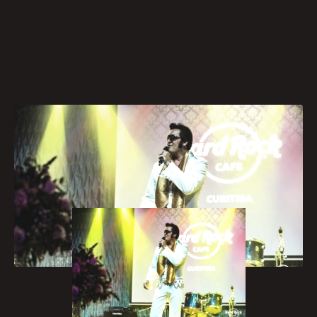
[caption id="attachment_654"
align="aligncenter" width="300"]