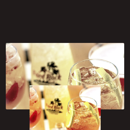
[caption id="attachment_1190"
align="aligncenter" width="300"]