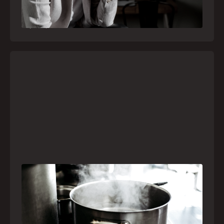
especializado pelo telefone 192
21
julho
,
2026
Frio leva brasileiros a improvisar para se
aquecer e aumenta risco de queimaduras
dentro de casa
O inverno chegou e, com ele, práticas perigosas