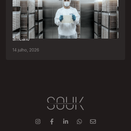
representar o Brasil na maior feira de
negócios de Angola
Empresa participará da FILDA 2026, em Luanda,
levando tecnologias brasileiras para tratamento de
feridas, ostomia e proteção cutânea ao mercado
africano
14
julho
,
2026




