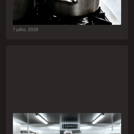
para espantar o frio voltam a ser comuns. Saiba
quais são os riscos e como agir em caso de
acidentes
7
julho
,
2026
A paranaense Vuelo Pharma é uma das 13
empresas brasileiras selecionadas para