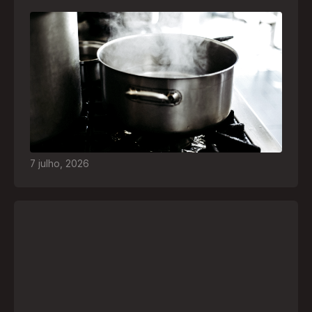
Frio leva brasileiros a improvisar para se
aquecer e aumenta risco de queimaduras
dentro de casa
O inverno chegou e, com ele, práticas perigosas
para espantar o frio voltam a ser comuns. Saiba
quais são os riscos e como agir em caso de
acidentes
7
julho
,
2026