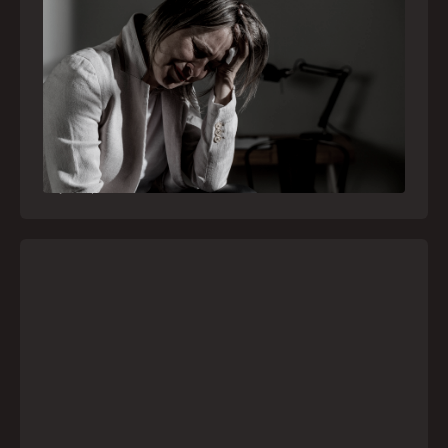
Crise psiquiátrica é urgência médica: saiba
como o SAMU atua nesses casos
Surtos, tentativas de suicídio e episódios de
agitação intensa são considerados urgências
médicas e devem receber atendimento
especializado pelo telefone 192
21
julho
,
2026