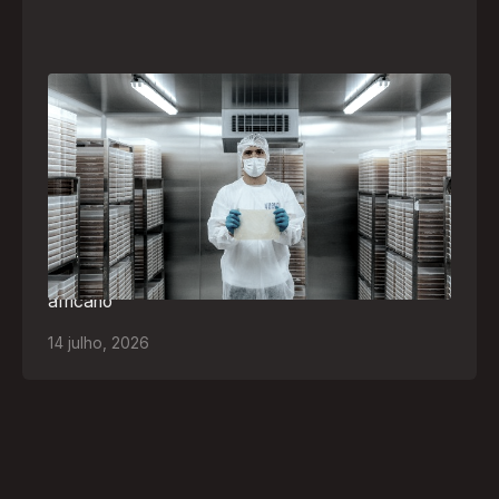
A paranaense Vuelo Pharma é uma das 13
empresas brasileiras selecionadas para
representar o Brasil na maior feira de
negócios de Angola
Empresa participará da FILDA 2026, em Luanda,
levando tecnologias brasileiras para tratamento de
feridas, ostomia e proteção cutânea ao mercado
africano
14
julho
,
2026