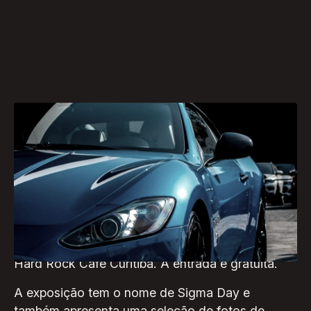
Neste domingo (18) a partir das 9h os fãs de
carros de luxo vão poder aproveitar para
conhecer de perto os melhores e mais modernos
automóveis do mercado. A exposição irá fechar
a rua Buenos Aires com cerca de 40 veículos
estacionados na rua Buenos Aires, em frente ao
Hard Rock Cafe Curitiba. A entrada é gratuita.
A exposição tem o nome de Sigma Day e
também apresenta uma seleção de fotos de