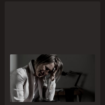
Crise psiquiátrica é urgência médica: saiba
como o SAMU atua nesses casos
Surtos, tentativas de suicídio e episódios de
agitação intensa são considerados urgências
médicas e devem receber atendimento
especializado pelo telefone 192
21
julho
,
2026