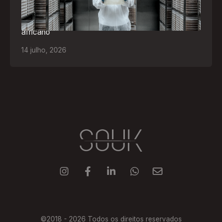
levando tecnologias brasileiras para tratamento de
feridas, ostomia e proteção cutânea ao mercado
africano
14
julho
,
2026





©2018 -
2026
Todos os direitos reservados