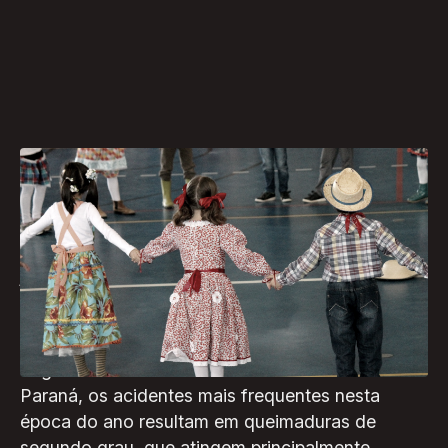
As bandeirinhas, as comidas típicas e as
fogueiras fazem parte da tradição das festas
juninas em todo o Brasil. Mas, junto com as
celebrações, cresce também o número de
acidentes por queimaduras.
Segundo a Secretaria de Estado da Saúde do
Paraná, os acidentes mais frequentes nesta
época do ano resultam em queimaduras de
segundo grau, que atingem principalmente