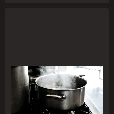
Frio leva brasileiros a improvisar para se
aquecer e aumenta risco de queimaduras
dentro de casa
O inverno chegou e, com ele, práticas perigosas
para espantar o frio voltam a ser comuns. Saiba
quais são os riscos e como agir em caso de
acidentes