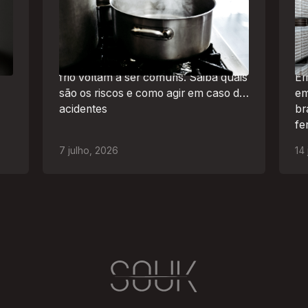
a
para se aquecer e aumenta risco
um
de queimaduras dentro de casa
se
Br
O inverno chegou e, com ele,
de
práticas perigosas para espantar o
frio voltam a ser comuns. Saiba quais
Em
são os riscos e como agir em caso de
em
acidentes
br
fe
ao
7
julho
,
2026
14