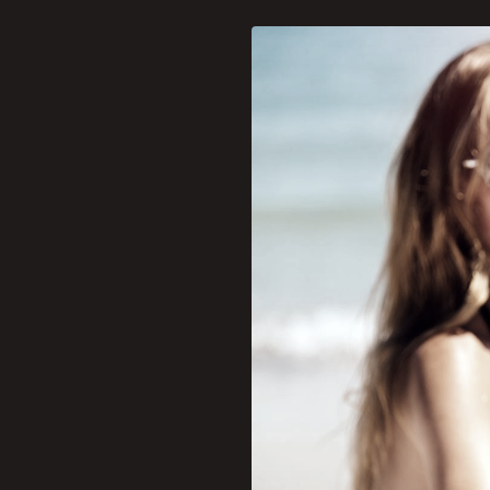
No auge do verão, quando 
máximo as atividades ao a
solares podem parecer inof
pode levar a quadros gra
As queimaduras solares
tratadas adequadamente. A
incluem ardor, dor, cocei
“Embora seja comum associ
em gravidade, desde verm
Nestes casos, a orientação
nada além de água e procu
caseiros não é recomendad