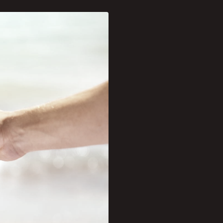
tade é aproveitar ao
amina D. As queimaduras
os raios ultravioleta
bolhas.
pele se não forem
, explica que os sintomas
orida, elas podem variar
 área afetada, não aplicar
icação de produtos
r a avaliação do