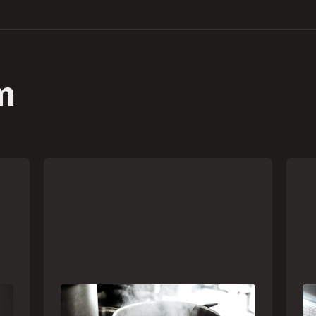
m
Frio leva brasileiros a improvisar
A 