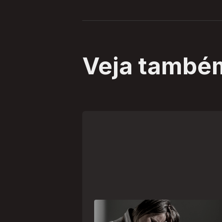
Veja també
Crise psiquiátrica é urgência