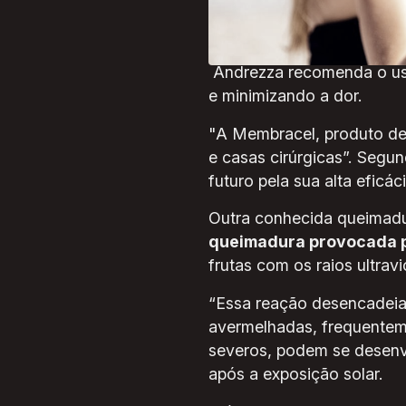
profissional de saúde", res
Para o tratamento de que
Andrezza recomenda o uso
e minimizando a dor.
"A Membracel, produto de 
e casas cirúrgicas”. Segun
futuro pela sua alta eficá
Outra conhecida queimadu
queimadura provocada p
frutas com os raios ultravi
“Essa reação desencadeia
avermelhadas, frequentem
severos, podem se desenvo
após a exposição solar.