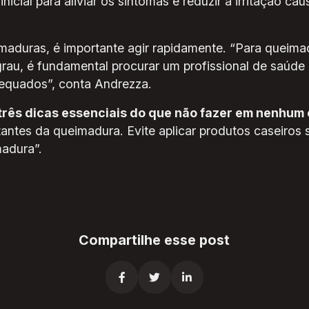
nicial para aliviar os sintomas e reduzir a irritação c
maduras, é importante agir rapidamente. “Para queim
grau, é fundamental procurar um profissional de saúde
dequados”, conta Andrezza.
três dicas essenciais do que não fazer em nenhum
antes da queimadura. Evite aplicar produtos caseiros 
madura”.
Compartilhe esse post


