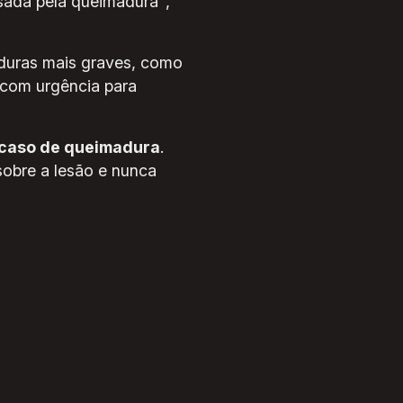
ausada pela queimadura",
aduras mais graves, como
 com urgência para
 caso de queimadura
.
sobre a lesão e nunca