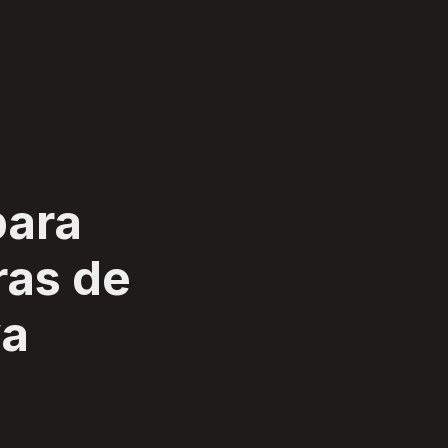
para
as de
va