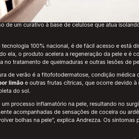
salta.
imaduras de segundo grau, aquelas que desprendem a 
 de um curativo à base de celulose que atua isoland
tecnologia 100% nacional, é de fácil acesso e está 
do ela, o produto acelera a regeneração da pele e é c
cia no tratamento de queimaduras e outras lesões de pe
ra de verão é a fitofotodermatose, condição médica
or limão
e outras frutas cítricas, que ocorre devido 
oleta do sol.
 um processo inflamatório na pele, resultando no sur
ente acompanhadas de sensações de coceira ou ardê
lver bolhas na pele”, explica Andrezza. Os sintomas 