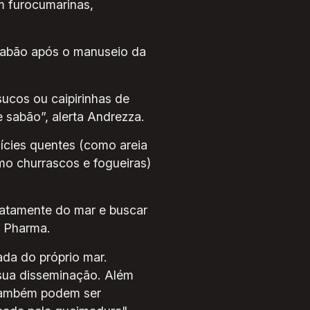
êm furocumarinas,
 sabão após o manuseio da
ucos ou caipirinhas de
 sabão”, alerta Andrezza.
ícies quentes (como areia
mo churrascos e fogueiras)
diatamente do mar e buscar
o Pharma.
ada do próprio mar.
r sua disseminação. Além
 também podem ser