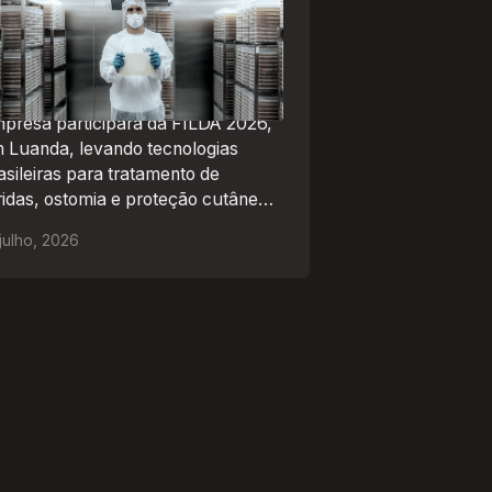
a das 13 empresas brasileiras
lecionadas para representar o
asil na maior feira de negócios
 Angola
presa participará da FILDA 2026,
 Luanda, levando tecnologias
asileiras para tratamento de
ridas, ostomia e proteção cutânea
 mercado africano
julho
,
2026