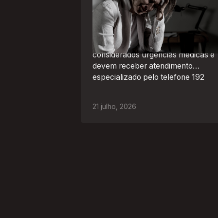
médica: saiba como o SAMU atu
nesses casos
Surtos, tentativas de suicídio e
episódios de agitação intensa são
considerados urgências médicas e
devem receber atendimento
especializado pelo telefone 192
21
julho
,
2026