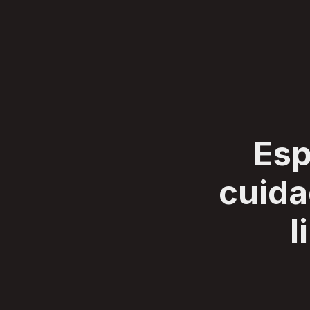
SERVIÇOS
CLIENTES
SOBRE
BLOG
CONTATO
Esp
cuid
l