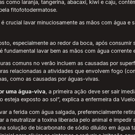
as como laranja, tangerina, abacaxi, kiwi e caju, cont
pela fitofotodermatose.
es, é crucial lavar minuciosamente as mãos com água e
osto, especialmente ao redor da boca, após consumir s
é fundamental lavar bem as mãos com água corrente e
uras comuns no verão incluem as causadas por superf
ras relacionadas a atividades que envolvem fogo (co
nas, como as causadas por águas-vivas.
or uma água-viva
, a primeira ação deve ser sair ime
 esteja exposto ao sol”, explica a enfermeira da Vuel
var a ferida com água salgada, preferencialmente retir
ar a neutralizar a toxina liberada pelo animal e impedi
 uma solução de bicarbonato de sódio diluído em água