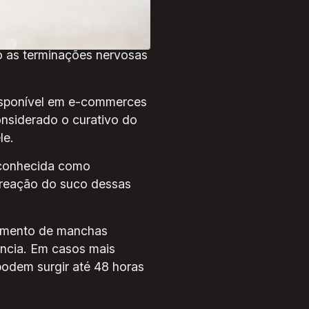
pele ou causam bolhas,
o as terminações nervosas
disponível em e-commerces
onsiderado o curativo do
le.
 conhecida como
à reação do suco dessas
gimento de manchas
ncia. Em casos mais
podem surgir até 48 horas