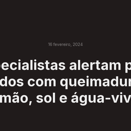
16
fevereiro
,
2024
ecialistas alertam 
ados com queimadur
imão, sol e água-vi