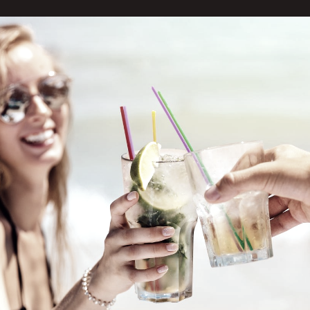
os dias são longos e o sol brilha intensamente, a von
r livre. No entanto, nem todos os raios do sol são vit
ensivas à primeira vista, mas o excesso de exposição a
ves de queimaduras, com manchas avermelhadas e até 
ocorrem rapidamente e deixam marcas duradouras na 
ndrezza Silvano Barreto, enfermeira da Vuelo Pharma
ra, sensibilidade e descamação.
ar queimaduras solares apenas à pele vermelha e dol
elhidão leve até bolhas e descamação”, conta.
 é lavar o ferimento com água corrente, evitar cobrir a
rar assistência médica para casos mais sérios. "A apl
a, pois pode agravar a queimadura e, ainda, prejudica