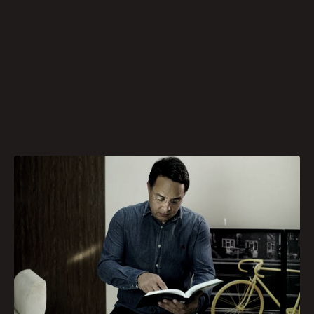
O Concurso Unificado do Tribunal Superior
Eleitoral (TSE) é o maior e um dos mais
aguardados concursos de 2023, com cargos
cuja remuneração varia de R$ 9.052,02 (técnico)
a R$ 14.852,65 (analista). Embora o edital ainda
não tenha sido publicado, o Tribunal Superior