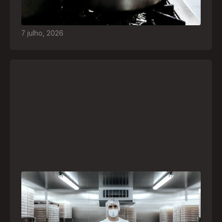
quais são os riscos e como agir em caso de
acidentes
7
julho
,
2026
A paranaense Vuelo Pharma é uma das 13
empresas brasileiras selecionadas para
representar o Brasil na maior feira de
negócios de Angola