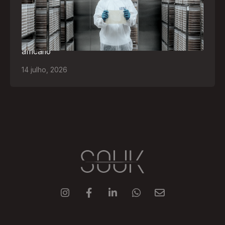
Empresa participará da FILDA 2026, em Luanda,
levando tecnologias brasileiras para tratamento de
feridas, ostomia e proteção cutânea ao mercado
africano
14
julho
,
2026




