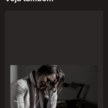
Crise psiquiátrica é urgência médica: saiba
como o SAMU atua nesses casos
Surtos, tentativas de suicídio e episódios de
agitação intensa são considerados urgências
médicas e devem receber atendimento
especializado pelo telefone 192