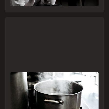
21
julho
,
2026
Frio leva brasileiros a improvisar para se
aquecer e aumenta risco de queimaduras
dentro de casa
O inverno chegou e, com ele, práticas perigosas
para espantar o frio voltam a ser comuns. Saiba