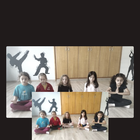
[caption id="attachment_1412"
align="aligncenter" width="300"]