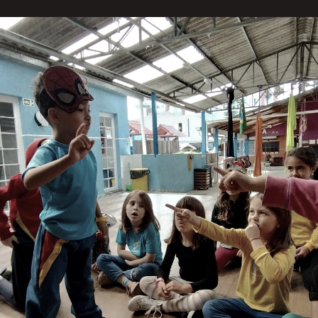
nsformações inspiradoras em todo o mundo e uma escol
com uma abordagem singular: não separar as crianças
, permitindo que os estudantes de zero a seis anos ap
idade enriquece a jornada educacional de nossos estud
 crianças de diferentes idades. Não existe nenhuma d
direm as crianças o tempo todo em grupos específicos.
é a melhor forma de aprender”, comenta a diretora da 
s costumam se organizar dessa forma porque isso facil
r. “Aqui, nós priorizamos o ensinar, não o gerir ou o 
desafio dos adultos - educadores e responsáveis - e, a
 eficazes para coordenar essa proposta inovadora”.