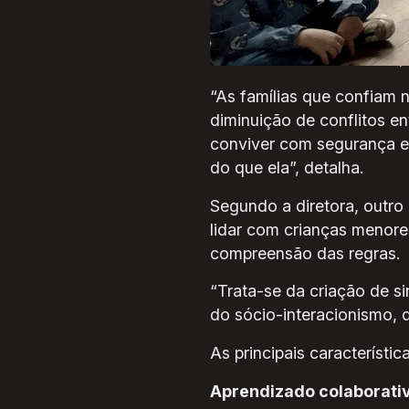
A ideia pedagógica da Inte
do mundo fora da escola, 
“As famílias que confiam
diminuição de conflitos e
conviver com segurança e
do que ela”, detalha.
Segundo a diretora, outro
lidar com crianças menore
compreensão das regras.
“Trata-se da criação de 
do sócio-interacionismo, d
As principais característ
Aprendizado colaborati