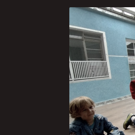
A educação passa por tra
liderando esse movimento 
acordo com a faixa etária
desde o berçário.
“Acreditamos que a divers
promover o convívio entre
obrigue as escolas a divi
para o aprendizado e nem 
Campos.
Ela explica que as escola
é a melhor forma de ensina
e controlar a rotina é um 
desenvolvemos mecanismos