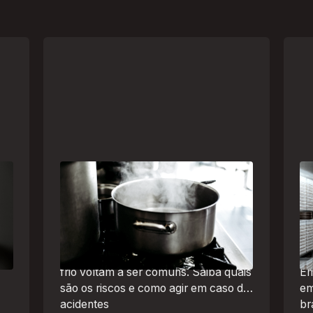
Frio leva brasileiros a improvisar
A 
a
para se aquecer e aumenta risco
um
de queimaduras dentro de casa
se
Br
O inverno chegou e, com ele,
de
práticas perigosas para espantar o
frio voltam a ser comuns. Saiba quais
Em
são os riscos e como agir em caso de
em
acidentes
br