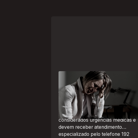
Crise psiquiátrica é urgência
médica: saiba como o SAMU atu
nesses casos
Surtos, tentativas de suicídio e
episódios de agitação intensa são
considerados urgências médicas e
devem receber atendimento
especializado pelo telefone 192