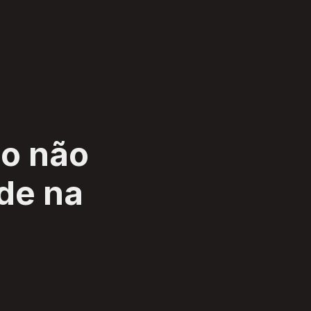
ao não
ade na