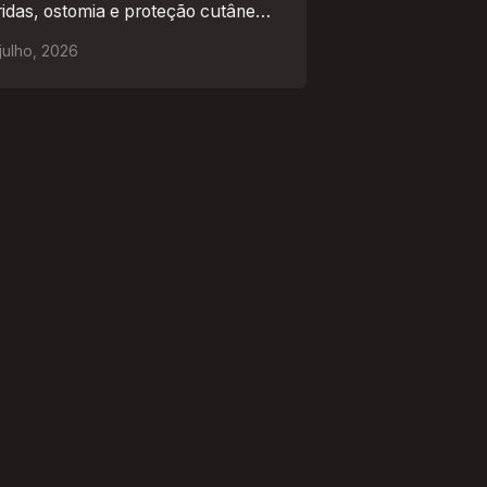
ridas, ostomia e proteção cutânea
 mercado africano
julho
,
2026