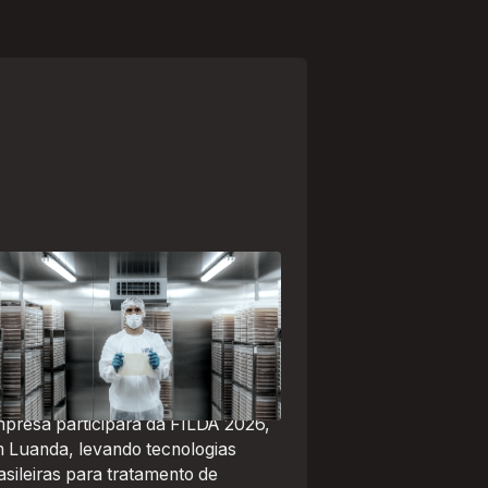
paranaense Vuelo Pharma é
a das 13 empresas brasileiras
lecionadas para representar o
asil na maior feira de negócios
 Angola
presa participará da FILDA 2026,
 Luanda, levando tecnologias
asileiras para tratamento de