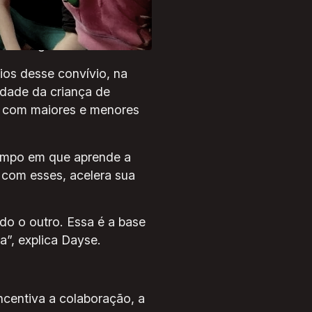
a e respeitosa, as relações
oram regularmente.
os desse convívio, na
idade da criança de
e com maiores e menores
tempo em que aprende a
 com esses, acelera sua
o o outro. Essa é a base
a”, explica Dayse.
ncentiva a colaboração, a