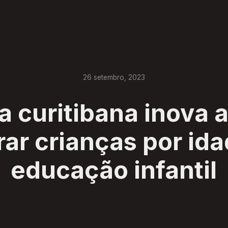
26
setembro
,
2023
a curitibana inova 
ar crianças por id
educação infantil