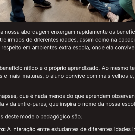
rpares é criar um ambiente que reflita, de forma segur
onde pessoas de diferentes idades interagem e colab
 na nossa abordagem enxergam rapidamente os benefíci
ntre irmãos de diferentes idades, assim como na capac
 respeito em ambientes extra escola, onde ela conviv
 benefício nítido é o próprio aprendizado. Ao mesmo 
s e mais imaturas, o aluno convive com mais velhos e,
sinapses, que é nada menos do que aprendem observand
a vida entre-pares, que inspira o nome da nossa escol
icas deste modelo pedagógico são:
vo:
A interação entre estudantes de diferentes idades i