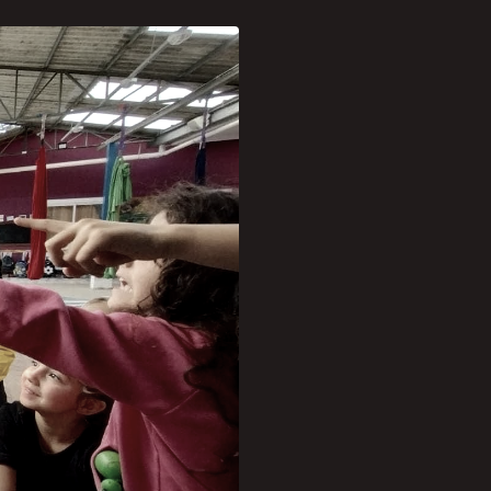
a de Curitiba está
 da educação infantil de
rendam e convivam juntos
antes, e isso inclui
eterminação legal que
 Isso não é necessário
escola Interpares, Dayse
ita a gestão e não porque
controlar. Como vamos gerir
ceitando esse desafio,