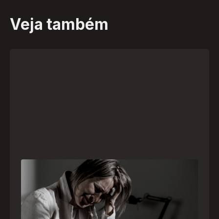
Veja também
Crise psiquiátrica é urgência médica: saiba
como o SAMU atua nesses casos
Surtos, tentativas de suicídio e episódios de
agitação intensa são considerados urgências