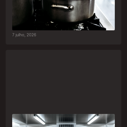
O inverno chegou e, com ele, práticas perigosas
para espantar o frio voltam a ser comuns. Saiba
quais são os riscos e como agir em caso de
acidentes
7
julho
,
2026
A paranaense Vuelo Pharma é uma das 13