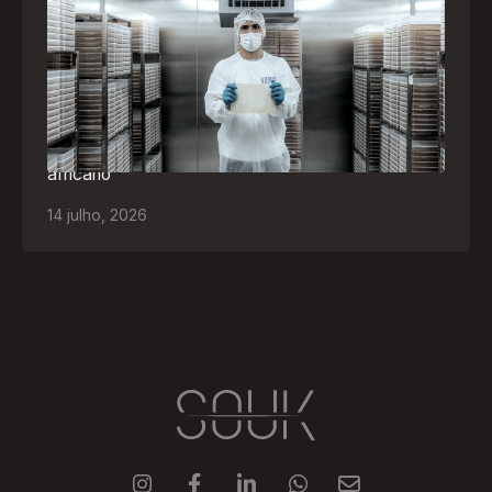
empresas brasileiras selecionadas para
representar o Brasil na maior feira de
negócios de Angola
Empresa participará da FILDA 2026, em Luanda,
levando tecnologias brasileiras para tratamento de
feridas, ostomia e proteção cutânea ao mercado
africano
14
julho
,
2026




