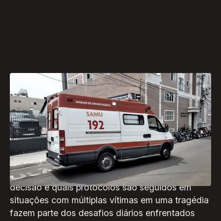
O Serviço de Atendimento Móvel de Urgência
(SAMU) desempenha um papel essencial no
socorro a vítimas de acidentes e emergências
médicas. No entanto, a definição do hospital
para onde cada paciente é encaminhado ainda
gera dúvidas. Questões como quem toma essa
decisão e quais protocolos são seguidos em
situações com múltiplas vítimas em uma tragédia
fazem parte dos desafios diários enfrentados