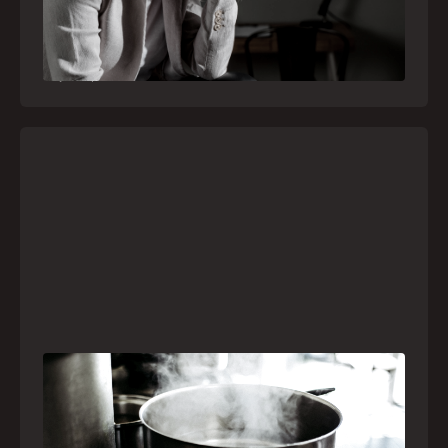
médicas e devem receber atendimento
especializado pelo telefone 192
21
julho
,
2026
Frio leva brasileiros a improvisar para se
aquecer e aumenta risco de queimaduras
dentro de casa