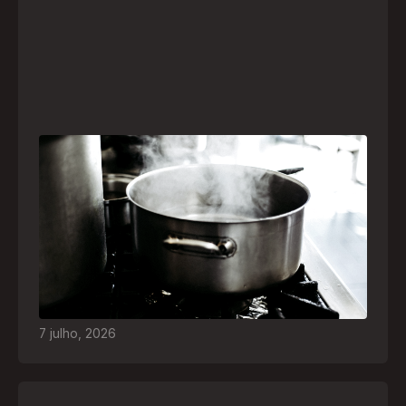
Frio leva brasileiros a improvisar para se
aquecer e aumenta risco de queimaduras
dentro de casa
O inverno chegou e, com ele, práticas perigosas
para espantar o frio voltam a ser comuns. Saiba
quais são os riscos e como agir em caso de
acidentes
7
julho
,
2026