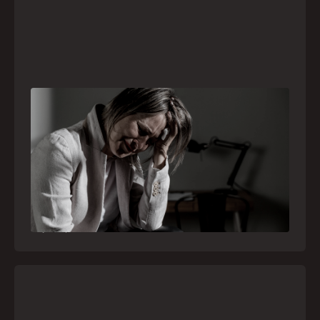
Crise psiquiátrica é urgência médica: saiba
como o SAMU atua nesses casos
Surtos, tentativas de suicídio e episódios de
agitação intensa são considerados urgências
médicas e devem receber atendimento
especializado pelo telefone 192
21
julho
,
2026