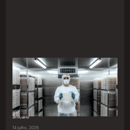
A paranaense Vuelo Pharma é uma das 13
empresas brasileiras selecionadas para
representar o Brasil na maior feira de
negócios de Angola
Empresa participará da FILDA 2026, em Luanda,
levando tecnologias brasileiras para tratamento de
feridas, ostomia e proteção cutânea ao mercado
africano
14
julho
,
2026