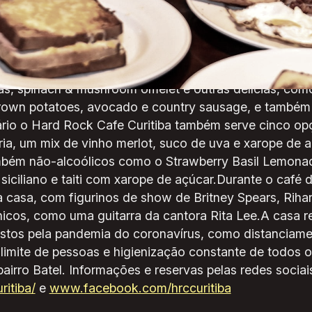
aption]Neste domingo (28) acontece mais uma edição 
m legítimo café da manhã no estilo norte-americano, a
$ 59), para duas pessoas (R$ 79,90) e para quatro pe
kfast inclui wafles, ham & cheese sandwich, muffins,
s, spinach & mushroom omelet e outras delícias, com
rown potatoes, avocado e country sausage, e também
rário o Hard Rock Cafe Curitiba também serve cinco o
ria, um mix de vinho merlot, suco de uva e xarope de 
ambém não-alcoólicos como o Strawberry Basil Lemon
siciliano e taiti com xarope de açúcar.Durante o café 
 casa, com figurinos de show de Britney Spears, Rihan
nicos, como uma guitarra da cantora Rita Lee.A casa r
ostos pela pandemia do coronavírus, como distanciame
l, limite de pessoas e higienização constante de todos 
airro Batel. Informações e reservas pelas redes sociai
itiba/
e
www.facebook.com/hrccuritiba