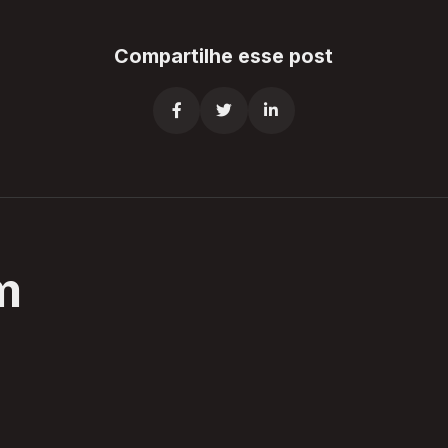
Compartilhe esse post



m