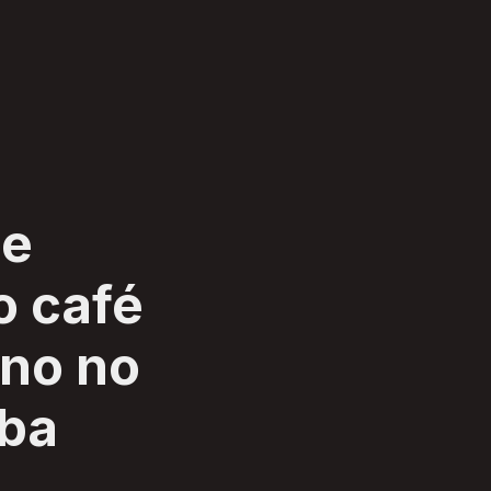
de
o café
no no
iba