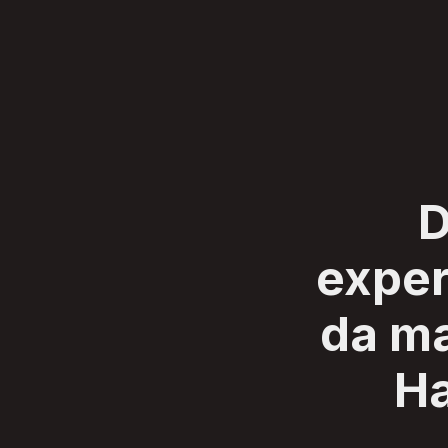
SERVIÇOS
CLIENTES
SOBRE
BLOG
CONTATO
D
exper
da m
Ha