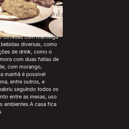
do American Breakfast no
 partir das 09h até às 13h,
ssoas (R$ 144,90).O
 pancakes, scrambled
o torradas com manteiga
 bebidas diversas, como
pções de drink, como o
amora com duas fatias de
ade, com morango,
da manhã é possível
na, entre outros, e
eabriu seguindo todos os
nto entre as mesas, uso
os ambientes.A casa fica
s