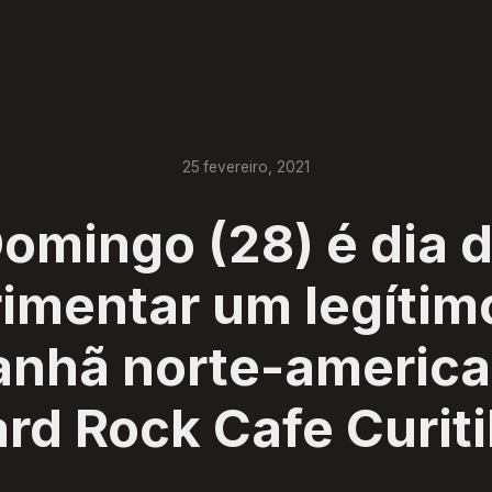
25
fevereiro
,
2021
omingo (28) é dia 
imentar um legítim
anhã norte-america
rd Rock Cafe Curit