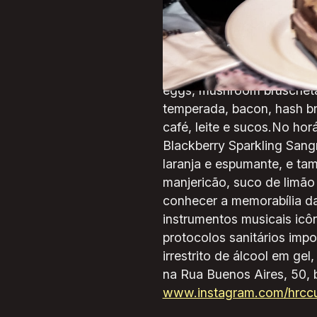
raras do rock mundial[/c
Hard Rock Cafe Curitiba, u
com opções individuais (R
cardápio do American Brea
eggs, mushroom bruscheta
temperada, bacon, hash b
café, leite e sucos.No ho
Blackberry Sparkling Sang
laranja e espumante, e t
manjericão, suco de limão 
conhecer a memorabília da
instrumentos musicais icô
protocolos sanitários imp
irrestrito de álcool em ge
na Rua Buenos Aires, 50, b
www.instagram.com/hrccur