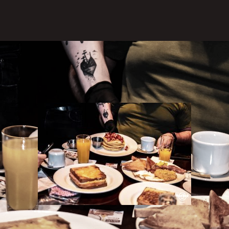
718" align="aligncenter" width="300"]
ne pratos e bebidas típicos dos Estados Unidos em u