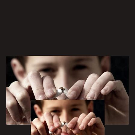
[caption id="attachment_386"
align="aligncenter" width="300"]