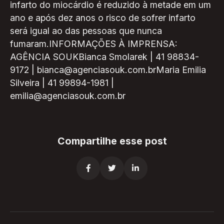
infarto do miocárdio é reduzido à metade em um
ano e após dez anos o risco de sofrer infarto
será igual ao das pessoas que nunca
fumaram.INFORMAÇÕES À IMPRENSA:
AGÊNCIA SOUKBianca Smolarek | 41 98834-
9172 | bianca@agenciasouk.com.brMaria Emilia
Silveira | 41 99894-1981 |
emilia@agenciasouk.com.br
Compartilhe esse post


