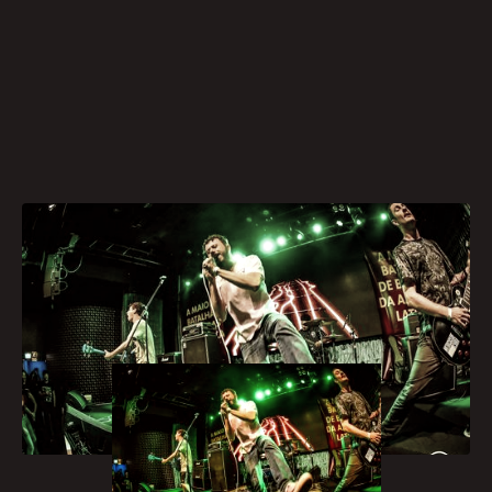
[caption id="attachment_921" align="aligncenter"
width="300"]