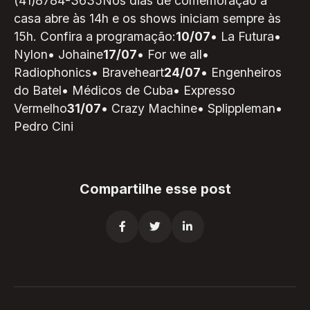
(41)8784-3635Nos dias de comemoração a
casa abre às 14h e os shows iniciam sempre às
15h. Confira a programação:
10/07
• La Futura•
Nylon• Johaine
17/07
• For we all•
Radiophonics• Braveheart
24/07
• Engenheiros
do Batel• Médicos de Cuba• Expresso
Vermelho
31/07
• Crazy Machine• Splippleman•
Pedro Cini
Compartilhe esse post


