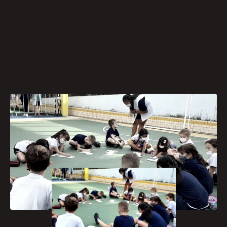
[caption id="attachment_1278"
align="aligncenter" width="300"]