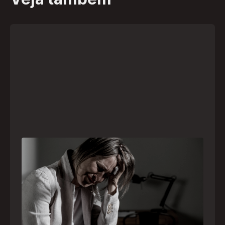
Crise psiquiátrica é urgência médica: saiba
como o SAMU atua nesses casos
Surtos, tentativas de suicídio e episódios de
agitação intensa são considerados urgências
médicas e devem receber atendimento
especializado pelo telefone 192