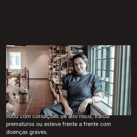
Durante quase 25 anos, a curitibana Maria
Angélica Telles viveu no centro da urgência: nos
plantões, incubadoras e corredores dos
hospitais. Entre Curitiba e Pato Branco, onde
atuou como neonatologista, ela dedicou-se
intensamente ao cuidado de recém-nascidos,
lidou com condições de alto risco, tratou
prematuros ou esteve frente a frente com
doenças graves.