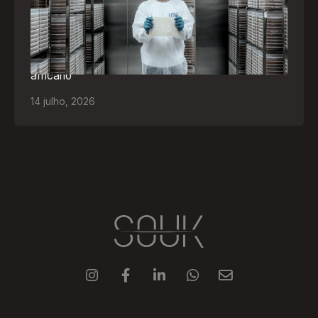
Empresa participará da FILDA 2026, em Luanda,
levando tecnologias brasileiras para tratamento de
feridas, ostomia e proteção cutânea ao mercado
africano
14
julho
,
2026




