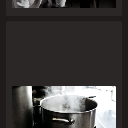
21
julho
,
2026
Frio leva brasileiros a improvisar para se
aquecer e aumenta risco de queimaduras
dentro de casa
O inverno chegou e, com ele, práticas perigosas
para espantar o frio voltam a ser comuns. Saiba