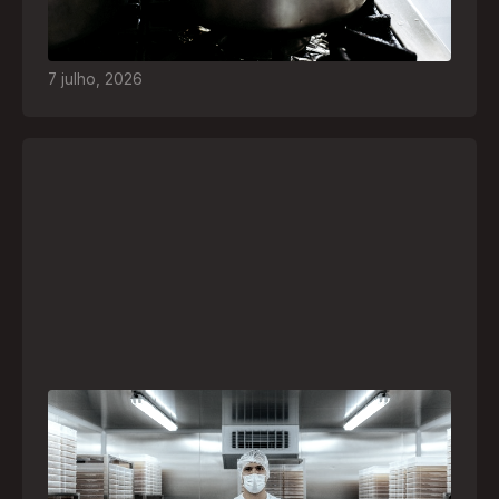
quais são os riscos e como agir em caso de
acidentes
7
julho
,
2026
A paranaense Vuelo Pharma é uma das 13
empresas brasileiras selecionadas para
representar o Brasil na maior feira de
negócios de Angola