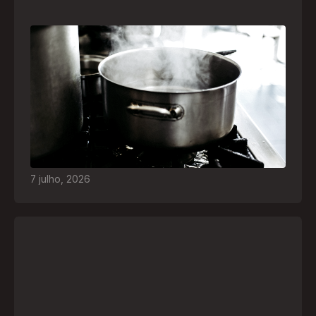
Frio leva brasileiros a improvisar para se
aquecer e aumenta risco de queimaduras
dentro de casa
O inverno chegou e, com ele, práticas perigosas
para espantar o frio voltam a ser comuns. Saiba
quais são os riscos e como agir em caso de
acidentes
7
julho
,
2026