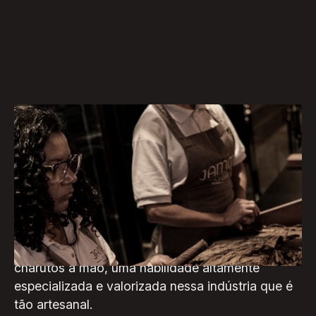
A marca brasileira de charutos JAMM vem à
Curitiba para um evento exclusivo e inédito, que
acontece no próximo dia 30 de maio, na Bulldog
Tabacaria. Na ocasião, os participantes poderão
acompanhar o trabalho de uma "torcedora de
charutos". Ou seja, uma pessoa que enrola
charutos à mão, uma habilidade altamente
especializada e valorizada nessa indústria que é
tão artesanal.