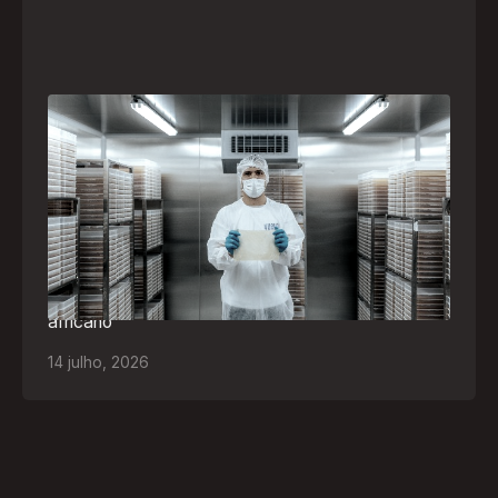
A paranaense Vuelo Pharma é uma das 13
empresas brasileiras selecionadas para
representar o Brasil na maior feira de
negócios de Angola
Empresa participará da FILDA 2026, em Luanda,
levando tecnologias brasileiras para tratamento de
feridas, ostomia e proteção cutânea ao mercado
africano
14
julho
,
2026