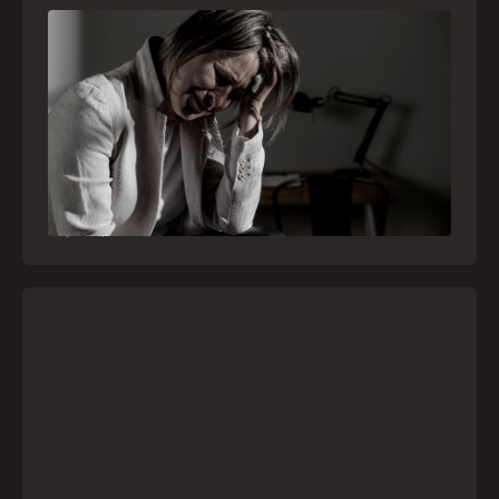
Crise psiquiátrica é urgência médica: saiba
como o SAMU atua nesses casos
Surtos, tentativas de suicídio e episódios de
agitação intensa são considerados urgências
médicas e devem receber atendimento
especializado pelo telefone 192
21
julho
,
2026