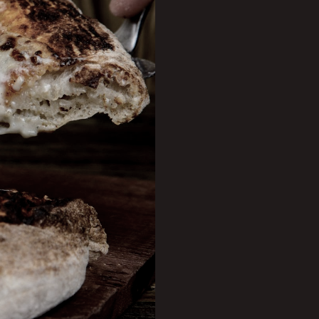
m valor fixo de R$
em carne, o chef Henrique
ho o Festival da Pizza
de fermentação natural e
pelo chef, que é