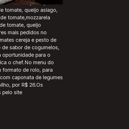
 Itália o berço da pizza.
e tomate, queijo asiago,
 de tomate,mozzarela
de tomate, queijo
ores mais pedidos no
mates cereja e pesto de
o de sabor de cogumelos,
a oportunidade para o
plica o chef.No menu do
 formato de rolo, para
o com caponata de legumes
ilho, por R$ 26.Os
pelo site