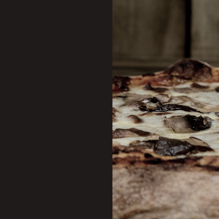
[caption id="attachment_1
Entre 8 e 12 de junho o c
40[/caption]
Para agradar os vegetari
Campos, no comando do Fig
Vegetariana, com quatro 
ingredientes de produtore