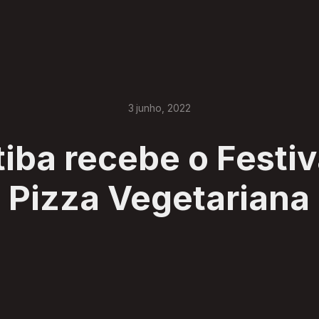
3
junho
,
2022
tiba recebe o Festiv
Pizza Vegetariana