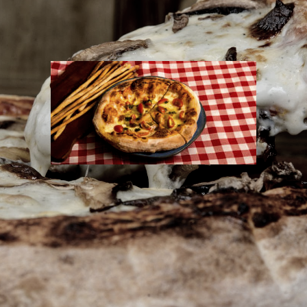
510" align="aligncenter" width="300"]
hef Henrique Campos comercializa pizzas sem carne co
anos e aqueles que buscam novos sabores em pratos s
urate Italian Bar, promove entre os dias 8 e 12 de jun
sabores com preço único de R$ 40 e todos com massa 
s locais.Os sabores foram cuidadosamente elaborados 