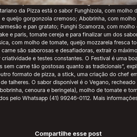
italiana e aprendeu em Firenze os segredos que tornam a
ariano da Pizza está o sabor Funghizola, com molho d
e, e queijo gorgonzola cremoso; Abobrinha, com molho
 parmesão e pan gratato; Funghi Scamorza, com molho 
ke e paris, tomate cereja e para finalizar um dos sab
ica, com molho de tomate, queijo mozzarela fresca to
 carne são saborosas e desafiadoras, extrair o máxim
 criatividade e testes constantes. O Festival é uma bo
as sem carne tão gostosas quanto as tradicionais”, ex
utro formato de pizza, a stick, uma criação do chef em
de talheres. O sabor disponível é o Vegano, rechead
abobrinha, cenoura e beringela), molho de tomate e tom
dos pelo Whatsapp (41) 99246-0112. Mais informações 
Compartilhe esse post