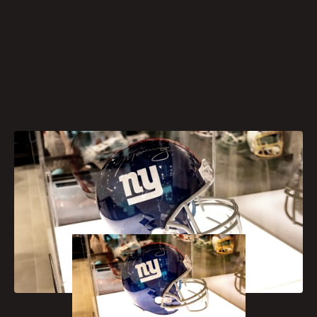
[caption id="attachment_1122"
align="aligncenter" width="300"]