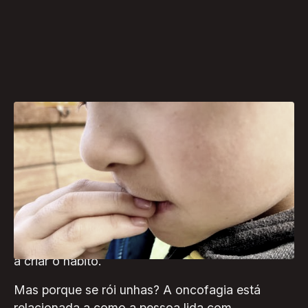
Um dos hábitos mais difíceis de eliminar é o de
roer unhas, um vício que atinge cerca de 30% da
população mundial e 45% das crianças. O vício
de roer unhas tem o termo técnico de oncofagia.
No caso das crianças, pesquisas indicam que
aquelas com menor desenvoltura social tendem
a criar o hábito.
Mas porque se rói unhas? A oncofagia está
relacionada a como a pessoa lida com