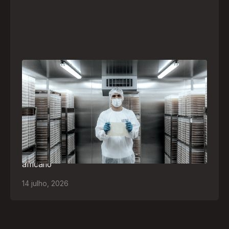
A paranaense Vuelo Pharma é uma das 13
empresas brasileiras selecionadas para
representar o Brasil na maior feira de
negócios de Angola
Empresa participará da FILDA 2026, em Luanda,
levando tecnologias brasileiras para tratamento de
feridas, ostomia e proteção cutânea ao mercado
africano
14
julho
,
2026