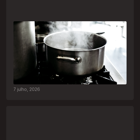
Frio leva brasileiros a improvisar para se
aquecer e aumenta risco de queimaduras
dentro de casa
O inverno chegou e, com ele, práticas perigosas
para espantar o frio voltam a ser comuns. Saiba
quais são os riscos e como agir em caso de
acidentes
7
julho
,
2026