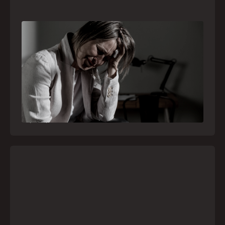
Crise psiquiátrica é urgência médica: saiba
como o SAMU atua nesses casos
Surtos, tentativas de suicídio e episódios de
agitação intensa são considerados urgências
médicas e devem receber atendimento
especializado pelo telefone 192
21
julho
,
2026