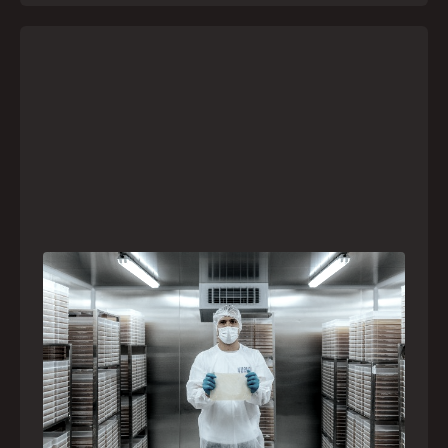
A paranaense Vuelo Pharma é uma das 13
empresas brasileiras selecionadas para
representar o Brasil na maior feira de
negócios de Angola
Empresa participará da FILDA 2026, em Luanda,
levando tecnologias brasileiras para tratamento de
feridas, ostomia e proteção cutânea ao mercado