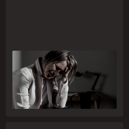
Crise psiquiátrica é urgência médica: saiba
como o SAMU atua nesses casos
Surtos, tentativas de suicídio e episódios de
agitação intensa são considerados urgências
médicas e devem receber atendimento
especializado pelo telefone 192
21
julho
,
2026